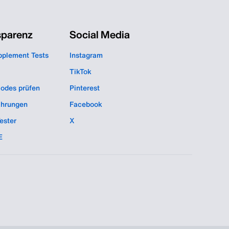
sparenz
Social Media
pplement Tests
Instagram
TikTok
codes prüfen
Pinterest
hrungen
Facebook
ester
X
E