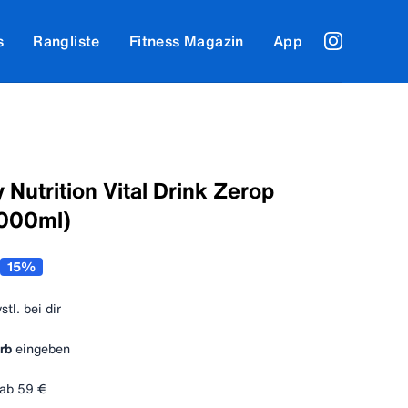
s
Rangliste
Fitness Magazin
App
 Nutrition Vital Drink Zerop
1000ml)
15
%
vstl. bei dir
rb
eingeben
ab
59 €