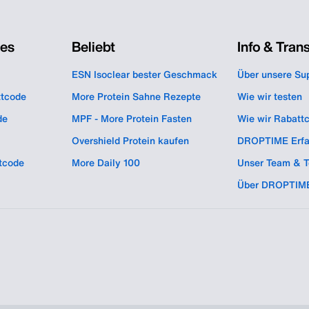
des
Beliebt
Info & Tran
ESN Isoclear bester Geschmack
Über unsere Su
ttcode
More Protein Sahne Rezepte
Wie wir testen
de
MPF - More Protein Fasten
Wie wir Rabatt
Overshield Protein kaufen
DROPTIME Erfa
tcode
More Daily 100
Unser Team & T
Über DROPTIM