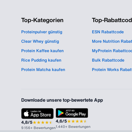
Top-Kategorien
Top-Rabattco
Proteinpulver günstig
ESN Rabattcode
Clear Whey günstig
More Nutrition Raba
Protein Kaffee kaufen
MyProtein Rabattco
Rice Pudding kaufen
Bulk Rabattcode
Protein Matcha kaufen
Protein Works Rabat
Downloade unsere top-bewertete App
★
★
★
★
★
★
4,6/5
★
★
★
★
★
★
4,8/5
1.440+ Bewertungen
9.156+ Bewertungen