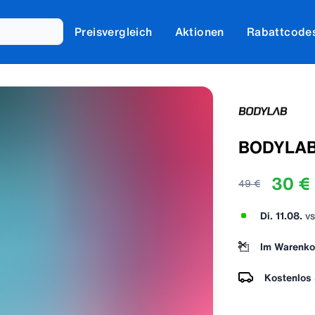
Preisvergleich
Aktionen
Rabattcode
BODYLAB 
30 €
49 €
Di. 11.08.
vs
Im Warenko
Kostenlos