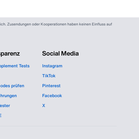
r dich. Zusendungen oder Kooperationen haben keinen Einfluss auf
sparenz
Social Media
pplement Tests
Instagram
TikTok
codes prüfen
Pinterest
hrungen
Facebook
ester
X
E