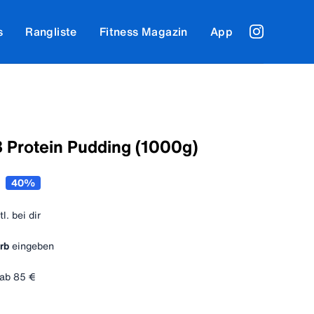
s
Rangliste
Fitness Magazin
App
Protein Pudding (1000g)
40
%
tl. bei dir
rb
eingeben
ab
85 €