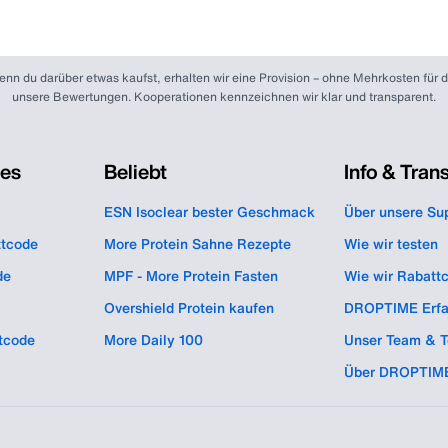
. Wenn du darüber etwas kaufst, erhalten wir eine Provision – ohne Mehrkosten fü
unsere Bewertungen. Kooperationen kennzeichnen wir klar und transparent.
des
Beliebt
Info & Tran
ESN Isoclear bester Geschmack
Über unsere Su
ttcode
More Protein Sahne Rezepte
Wie wir testen
de
MPF - More Protein Fasten
Wie wir Rabatt
Overshield Protein kaufen
DROPTIME Erfa
tcode
More Daily 100
Unser Team & T
Über DROPTIM