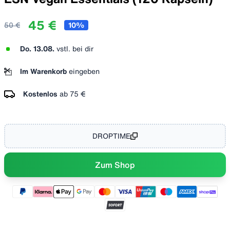
45 €
50 €
10
%
Do. 13.08.
vstl. bei dir
Im Warenkorb
eingeben
Kostenlos
ab
75 €
DROPTIME
Zum Shop