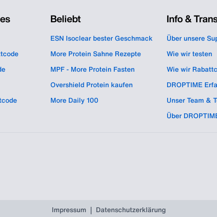
des
Beliebt
Info & Tran
ESN Isoclear bester Geschmack
Über unsere Su
ttcode
More Protein Sahne Rezepte
Wie wir testen
de
MPF - More Protein Fasten
Wie wir Rabatt
Overshield Protein kaufen
DROPTIME Erfa
tcode
More Daily 100
Unser Team & T
Über DROPTIM
|
Impressum
Datenschutzerklärung