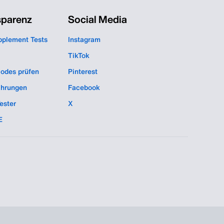
sparenz
Social Media
pplement Tests
Instagram
TikTok
codes prüfen
Pinterest
hrungen
Facebook
ester
X
E