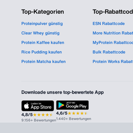
Top-Kategorien
Top-Rabattco
Proteinpulver günstig
ESN Rabattcode
Clear Whey günstig
More Nutrition Raba
Protein Kaffee kaufen
MyProtein Rabattco
Rice Pudding kaufen
Bulk Rabattcode
Protein Matcha kaufen
Protein Works Rabat
Downloade unsere top-bewertete App
★
★
★
★
★
★
4,6/5
★
★
★
★
★
★
4,8/5
1.440+ Bewertungen
9.156+ Bewertungen