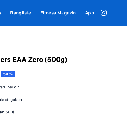
s
Rangliste
Fitness Magazin
App
hers EAA Zero (500g)
54
%
vstl. bei dir
rb
eingeben
ab
50 €