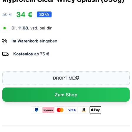
34 €
50 €
32
%
Di. 11.08.
vstl. bei dir
Im Warenkorb
eingeben
Kostenlos
ab
75 €
DROPTIME
Zum Shop