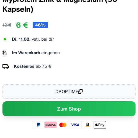
Kapseln)
6 €
12 €
46
%
Di. 11.08.
vstl. bei dir
Im Warenkorb
eingeben
Kostenlos
ab
75 €
DROPTIME
Zum Shop