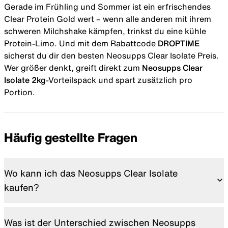
Gerade im Frühling und Sommer ist ein erfrischendes
Clear Protein Gold wert – wenn alle anderen mit ihrem
schweren Milchshake kämpfen, trinkst du eine kühle
Protein-Limo. Und mit dem
Rabattcode
DROPTIME
sicherst du dir den besten Neosupps Clear Isolate Preis.
Wer größer denkt, greift direkt zum
Neosupps Clear
Isolate 2kg
-Vorteilspack und spart zusätzlich pro
Portion.
Häufig gestellte Fragen
Wo kann ich das Neosupps Clear Isolate
kaufen?
Du kannst das Neosupps Clear Isolate direkt im
offiziellen Neosupps Shop. Mit dem Rabattcode
Was ist der Unterschied zwischen Neosupps