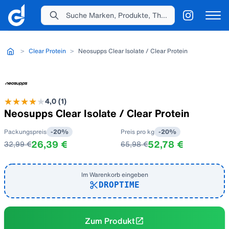
Suche Marken, Produkte, Themen...
>
Clear Protein
>
Neosupps Clear Isolate / Clear Protein
★
★
★
★
★
★
★
★
★
4,0
(
1
)
Neosupps Clear Isolate / Clear Protein
Packungspreis
-
20
%
Preis pro kg
-
20
%
26,39 €
52,78 €
32,99 €
65,98 €
Im Warenkorb eingeben
DROPTIME
Zum Produkt