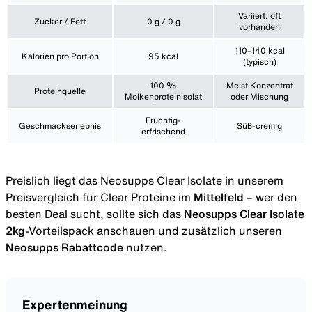
Variiert, oft
Zucker / Fett
0 g / 0 g
vorhanden
110–140 kcal
Kalorien pro Portion
95 kcal
(typisch)
100 %
Meist Konzentrat
Proteinquelle
Molkenproteinisolat
oder Mischung
Fruchtig-
Geschmackserlebnis
Süß-cremig
erfrischend
Preislich liegt das Neosupps Clear Isolate in unserem
Preisvergleich für Clear Proteine
im
Mittelfeld
– wer den
besten Deal sucht, sollte sich das
Neosupps Clear Isolate
2kg
-Vorteilspack anschauen und zusätzlich unseren
Neosupps Rabattcode
nutzen.
Expertenmeinung