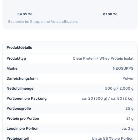
09.05.26
07.08.26
Bestpreis im Shop, ohne Versandkosten.
Preisänderungen der letzten 90 Tage
Datum
Preis
9. Mai 2026
27,73 €
Produktdetails
9. Juni 2026
29,70 €
Produkttyp
Clear Protein / Whey Protein Isolat
13. Juni 2026
26,40 €
22. Juni 2026
29,70 €
Marke
NEOSUPPS
27. Juni 2026
25,24 €
Darreichungsform
Pulver
13. Juli 2026
29,70 €
Nettofüllmenge
500 g / 2.000 g
25. Juli 2026
26,39 €
Portionen pro Packung
ca. 20 (500 g) / ca. 80 (2 kg)
Portionsgröße
25 g
Protein pro Portion
21 g
Leucin pro Portion
ca. 3 g
Proteinanteil
bis zu 86 % pro Portion