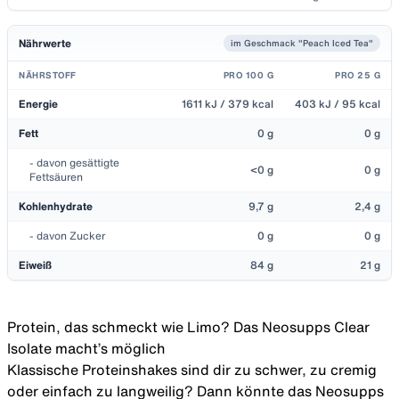
Nährwerte
im Geschmack "Peach Iced Tea"
NÄHRSTOFF
PRO 100 G
PRO 25 G
Energie
1611 kJ / 379 kcal
403 kJ / 95 kcal
Fett
0 g
0 g
- davon gesättigte
<0 g
0 g
Fettsäuren
Kohlenhydrate
9,7 g
2,4 g
- davon Zucker
0 g
0 g
Eiweiß
84 g
21 g
Protein, das schmeckt wie Limo? Das Neosupps Clear
Isolate macht’s möglich
Klassische Proteinshakes sind dir zu schwer, zu cremig
oder einfach zu langweilig? Dann könnte das Neosupps