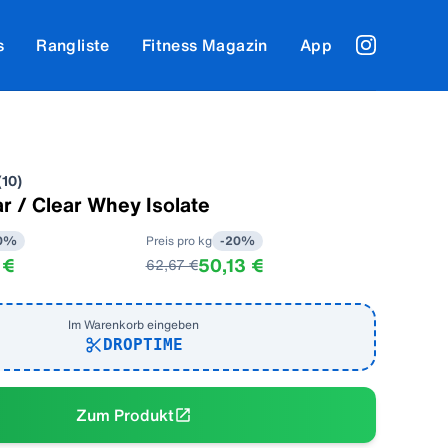
s
Rangliste
Fitness Magazin
App
(
10
)
r / Clear Whey Isolate
0
%
Preis pro kg
-
20
%
 €
50,13 €
62,67 €
Im Warenkorb eingeben
DROPTIME
Zum Produkt