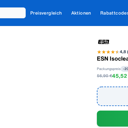
Preisvergleich
Aktionen
Rabattcode
★
★
★
★
★
★
★
★
★
★
4,8
ESN Isoclea
Packungspreis
-
2
45,52
56,90 €