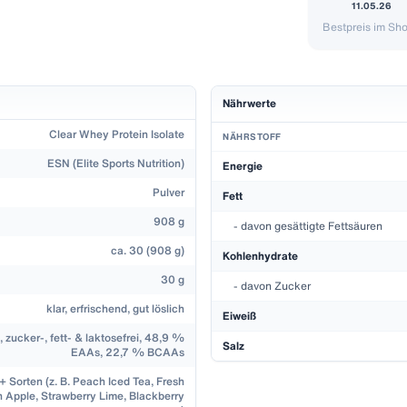
11.05.26
Bestpreis im Sh
Preisänderu
Da
11. Mai 202
Nährwerte
12. Mai 202
Clear Whey Protein Isolate
13. Mai 202
NÄHRSTOFF
20. Mai 202
ESN (Elite Sports Nutrition)
Energie
27. Mai 202
Pulver
Fett
3. Juni 202
908 g
- davon gesättigte Fettsäuren
17. Juni 202
ca. 30 (908 g)
28. Juni 20
Kohlenhydrate
8. Juli 2026
30 g
- davon Zucker
15. Juli 202
klar, erfrischend, gut löslich
Eiweiß
22. Juli 202
, zucker-, fett- & laktosefrei, 48,9 %
Salz
29. Juli 202
EAAs, 22,7 % BCAAs
5. August 2
+ Sorten (z. B. Peach Iced Tea, Fresh
n Apple, Strawberry Lime, Blackberry