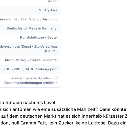
u.v.m.)
908 g Dose
uskelaufbau, Diät, Sport, Erfrischung
Deutschland (Made in Germany)
Kunststoffdose / Beutel
bverschluss (Dose) / Zip-Verschluss
(Beutel)
Milch (Molke) – Gluten- & sojafrei
FSSC 22000, HACCP, laborgeprüft
in verschiedenen Größen und
Geschmacksrichtungen erhältlich
mo für dein nächstes Level
 sich anfühlen wie eine zusätzliche Mahlzeit?
Dann könnte 
 auf dem deutschen Markt hat es sich innerhalb kürzester Ze
tion, null Gramm Fett, kein Zucker, keine Laktose. Dazu ei