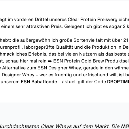
iegt im vorderen Drittel unseres
Clear Protein Preisvergleich
 einem sehr attraktiven Preis. Gelegentlich gibt es sogar 2 
hebt: die außergewöhnlich große Sortenvielfalt mit über 2
enprofil, laborgeprüfte Qualität und die Produktion in De
hmackliches Erlebnis, das bei vielen Nutzern als das beste s
, schau hier mal rein ➡️
ESN Protein Cold Brew Produktsei
e Alternative zum
ESN Designer Whey
, gerade in den wärme
Designer Whey – wer es fruchtig und erfrischend will, ist b
t unserem
ESN Rabattcode
– aktuell gilt der Code
DROPTIM
 durchdachtesten Clear Wheys auf dem Markt. Die Nähr