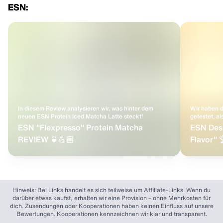
ESN:
In diesem Review analysieren wir, was hinter dem
Wir haben d
neuen ESN Protein Iced Matcha Latte steckt!
getestet, al
ESN "Flexpresso" Protein Matcha
ESN Desi
REVIEW 🍵💪🏼
Flavor" 
Hinweis: Bei Links handelt es sich teilweise um Affiliate-Links. Wenn du
darüber etwas kaufst, erhalten wir eine Provision – ohne Mehrkosten für
dich. Zusendungen oder Kooperationen haben keinen Einfluss auf unsere
Bewertungen. Kooperationen kennzeichnen wir klar und transparent.