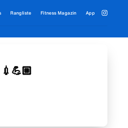
s
Rangliste
Fitness Magazin
App
 💉💪🏼