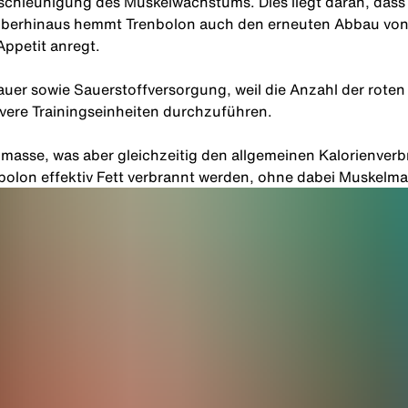
eschleunigung des Muskelwachstums. Dies liegt daran, dass
arüberhinaus hemmt Trenbolon auch den erneuten Abbau vo
ppetit anregt.
auer
sowie Sauerstoffversorgung, weil die Anzahl der roten
ivere Trainingseinheiten durchzuführen.
masse, was aber gleichzeitig den allgemeinen Kalorienverb
bolon effektiv
Fett verbrannt
werden, ohne dabei Muskelma