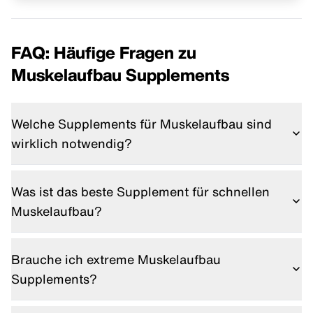
FAQ: Häufige Fragen zu
Muskelaufbau Supplements
Welche Supplements für Muskelaufbau sind
wirklich notwendig?
Aus meiner Sicht sind Whey Protein und Kreatin die
sinnvollsten Basics. Alles andere ergänzt je nach
Was ist das beste Supplement für schnellen
Bedarf.
Muskelaufbau?
Kreatin in Kombination mit ausreichend Protein liefert
für mich die besten Ergebnisse.
Brauche ich extreme Muskelaufbau
Supplements?
Nein. Die meisten extremen Booster bringen wenig