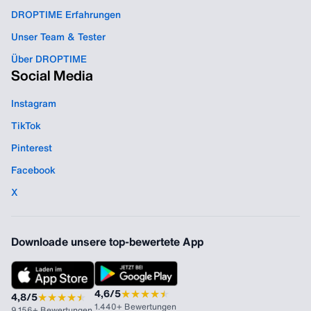
DROPTIME Erfahrungen
Unser Team & Tester
Über DROPTIME
Social Media
Instagram
TikTok
Pinterest
Facebook
X
Downloade unsere top-bewertete App
★
★
★
★
★
★
4,6/5
★
★
★
★
★
★
4,8/5
1.440+ Bewertungen
9.156+ Bewertungen