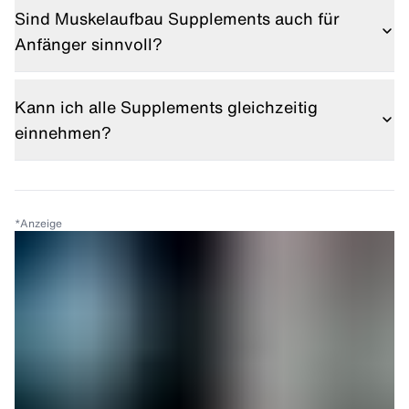
nachhaltigen Nutzen und sind oft überteuert.
Sind Muskelaufbau Supplements auch für
Anfänger sinnvoll?
Ja, aber nur als Ergänzung. Training, Ernährung und
Schlaf stehen immer an erster Stelle.
Kann ich alle Supplements gleichzeitig
einnehmen?
Grundsätzlich ja, solange Dosierungen sinnvoll
gewählt werden und keine Unverträglichkeiten
bestehen.
*
Anzeige