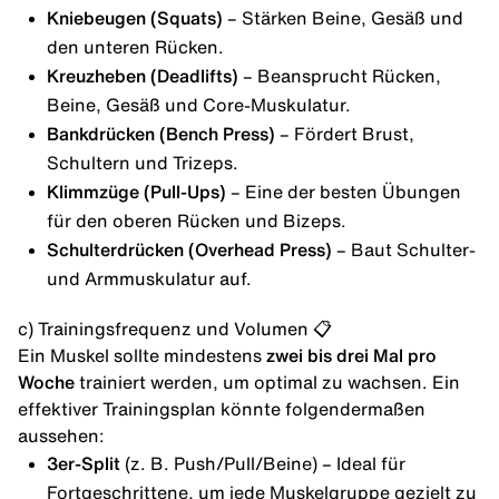
Kniebeugen
(Squats)
– Stärken Beine, Gesäß und
den unteren Rücken.
Kreuzheben
(Deadlifts)
– Beansprucht Rücken,
Beine, Gesäß und Core-Muskulatur.
Bankdrücken
(Bench Press)
– Fördert Brust,
Schultern und Trizeps.
Klimmzüge
(Pull-Ups)
– Eine der besten Übungen
für den oberen Rücken und Bizeps.
Schulterdrücken (Overhead Press)
– Baut Schulter-
und Armmuskulatur auf.
c) Trainingsfrequenz und Volumen 📋
Ein Muskel sollte mindestens
zwei bis drei Mal pro
Woche
trainiert werden, um optimal zu wachsen. Ein
effektiver
Trainingsplan
könnte folgendermaßen
aussehen:
3er-Split
(z. B. Push/Pull/Beine) – Ideal für
Fortgeschrittene, um jede Muskelgruppe gezielt zu