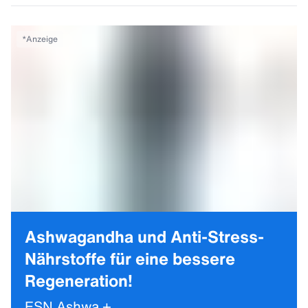
*
Anzeige
Ashwagandha und Anti-Stress-
Nährstoffe für eine bessere
Regeneration!
ESN Ashwa +