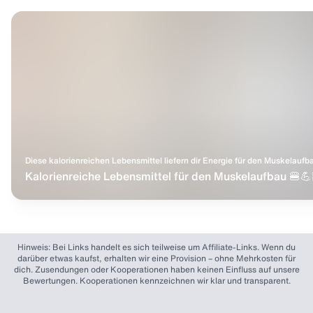
Diese kalorienreichen Lebensmittel liefern dir Energie für den Muskelaufb
Kalorienreiche Lebensmittel für den Muskelaufbau 🍔💪
Hinweis: Bei Links handelt es sich teilweise um Affiliate-Links. Wenn du
darüber etwas kaufst, erhalten wir eine Provision – ohne Mehrkosten für
dich. Zusendungen oder Kooperationen haben keinen Einfluss auf unsere
Bewertungen. Kooperationen kennzeichnen wir klar und transparent.