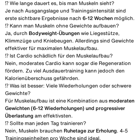
⁉️ Wie lange dauert es, bis man Muskeln sieht?
Je nach Ausgangslage und Trainingsintensität sind
erste sichtbare Ergebnisse nach
6-12 Wochen
möglich.
⁉️ Kann man Muskeln ohne Gewichte aufbauen?
Ja, durch
Bodyweight-Übungen
wie Liegestütze,
Klimmzüge und Kniebeugen. Allerdings sind Gewichte
effektiver für maximalen Muskelaufbau.
⁉️ Ist Cardio schädlich für den Muskelaufbau?
Nein, moderates Cardio kann sogar die Regeneration
fördern. Zu viel Ausdauertraining kann jedoch den
Kalorienüberschuss gefährden.
⁉️ Was ist besser: Viele Wiederholungen oder schwere
Gewichte?
Für Muskelaufbau ist eine Kombination aus
moderaten
Gewichten (6-12 Wiederholungen) und progressiver
Überlastung
am effektivsten.
⁉️ Sollte man jeden Tag trainieren?
Nein, Muskeln brauchen
Ruhetage zur Erholung
. 4-5
Trainingseinheiten pro Woche sind ideal.