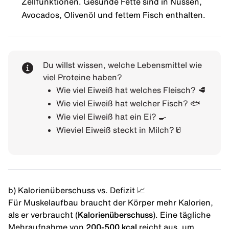
Zellfunktionen. Gesunde Fette sind in Nüssen,
Avocados
, Olivenöl und fettem Fisch enthalten.
Du willst wissen, welche Lebensmittel wie
viel Proteine haben?
Wie viel Eiweiß hat welches Fleisch?
🥩
Wie viel Eiweiß hat welcher Fisch?
🐟
Wie viel Eiweiß hat ein Ei?
🍳
Wieviel Eiweiß steckt in Milch?
🥛
b) Kalorienüberschuss vs. Defizit 📈
Für Muskelaufbau braucht der Körper mehr Kalorien,
als er verbraucht (
Kalorienüberschuss
). Eine tägliche
Mehraufnahme von
200-500 kcal
reicht aus, um