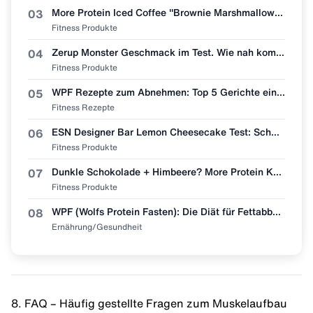
More Protein Iced Coffee "Brownie Marshmallow" im ehrlichen Test! 🧋🍫
03
Fitness Produkte
Zerup Monster Geschmack im Test. Wie nah kommt More Nutrition wirklich ran?
04
Fitness Produkte
WPF Rezepte zum Abnehmen: Top 5 Gerichte einfach nachmachen 🥩🥗
05
Fitness Rezepte
ESN Designer Bar Lemon Cheesecake Test: Schmeckt wie Zitronenkuchen?
06
Fitness Produkte
Dunkle Schokolade + Himbeere? More Protein Kaffee "Dark Chocolate Raspberry" im Test 🧋👀
07
Fitness Produkte
WPF (Wolfs Protein Fasten): Die Diät für Fettabbau & Muskel-Erhalt
08
Ernährung/Gesundheit
8. FAQ – Häufig gestellte Fragen zum Muskelaufbau