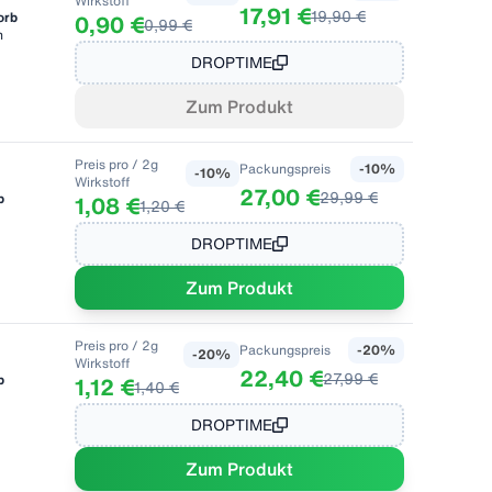
Wirkstoff
17,91 €
19,90 €
orb
0,90 €
0,99 €
n
DROPTIME
Zum Produkt
Preis pro
/ 2g
Packungspreis
-
10
%
-
10
%
Wirkstoff
27,00 €
29,99 €
b
1,08 €
1,20 €
DROPTIME
Zum Produkt
Preis pro
/ 2g
Packungspreis
-
20
%
-
20
%
Wirkstoff
22,40 €
27,99 €
b
1,12 €
1,40 €
DROPTIME
Zum Produkt