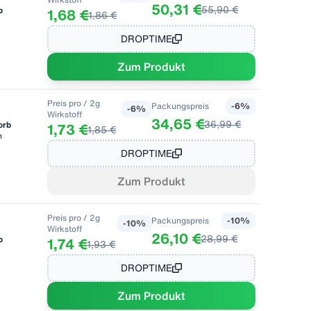
50,31 €
55,90 €
b
1,68 €
1,86 €
DROPTIME
Zum Produkt
Preis pro
/ 2g
Packungspreis
-
6
%
-
6
%
Wirkstoff
34,65 €
36,99 €
orb
1,73 €
1,85 €
n
DROPTIME
Zum Produkt
Preis pro
/ 2g
Packungspreis
-
10
%
-
10
%
Wirkstoff
26,10 €
28,99 €
b
1,74 €
1,93 €
DROPTIME
Zum Produkt