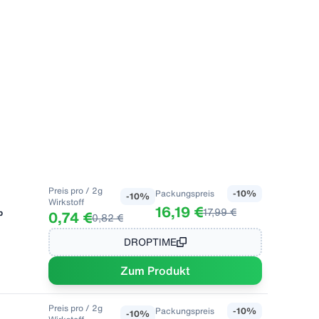
Preis pro
/ 2g
Packungspreis
-
10
%
-
10
%
Wirkstoff
16,19 €
17,99 €
b
0,74 €
0,82 €
DROPTIME
Zum Produkt
Preis pro
/ 2g
Packungspreis
-
10
%
-
10
%