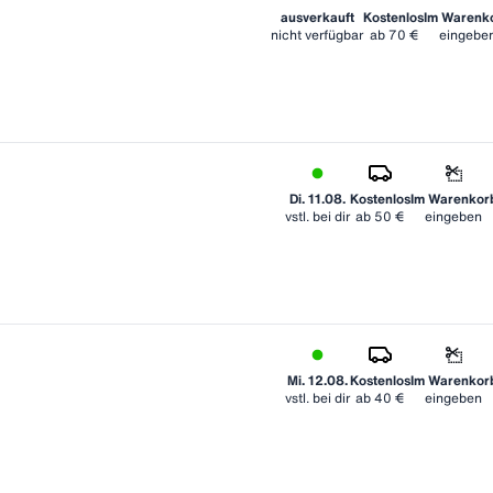
ausverkauft
Kostenlos
Im Warenk
nicht verfügbar
ab
70 €
eingebe
Di. 11.08.
Kostenlos
Im Warenkor
vstl. bei dir
ab
50 €
eingeben
Mi. 12.08.
Kostenlos
Im Warenkor
vstl. bei dir
ab
40 €
eingeben