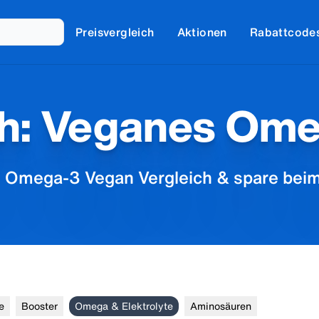
Preisvergleich
Aktionen
Rabattcode
ch: Veganes Om
 Omega-3 Vegan Vergleich & spare beim
e
Booster
Omega & Elektrolyte
Aminosäuren