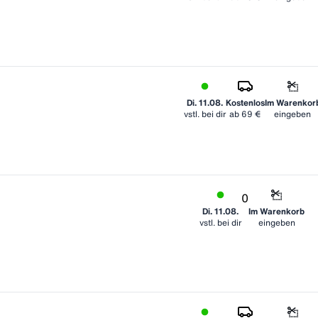
Di. 11.08.
Kostenlos
Im Warenkor
vstl. bei dir
ab
69 €
eingeben
0
Di. 11.08.
Im Warenkorb
vstl. bei dir
eingeben