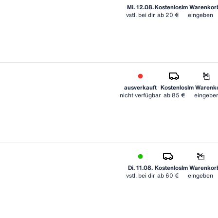
Mi. 12.08.
Kostenlos
Im Warenkor
vstl. bei dir
ab
20 €
eingeben
ausverkauft
Kostenlos
Im Warenk
nicht verfügbar
ab
85 €
eingebe
Di. 11.08.
Kostenlos
Im Warenkor
vstl. bei dir
ab
60 €
eingeben