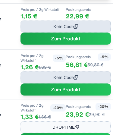
Preis pro
/ 2g Wirkstoff
Packungspreis
1,15 €
22,99 €
b
Kein Code
Zum Produkt
Preis pro
/ 2g
Packungspreis
-
5
%
-
5
%
Wirkstoff
56,81 €
59,80 €
b
1,26 €
1,33 €
Kein Code
Zum Produkt
Preis pro
/ 2g
Packungspreis
-
20
%
-
20
%
Wirkstoff
23,92 €
29,90 €
b
1,33 €
1,66 €
DROPTIME