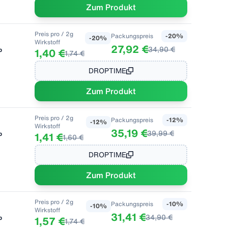
Zum Produkt
Preis pro
/ 2g
Packungspreis
-
20
%
-
20
%
Wirkstoff
27,92 €
34,90 €
b
1,40 €
1,74 €
DROPTIME
Zum Produkt
Preis pro
/ 2g
Packungspreis
-
12
%
-
12
%
Wirkstoff
35,19 €
39,99 €
b
1,41 €
1,60 €
DROPTIME
Zum Produkt
Preis pro
/ 2g
Packungspreis
-
10
%
-
10
%
Wirkstoff
31,41 €
34,90 €
b
1,57 €
1,74 €