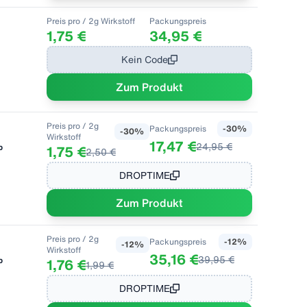
Preis pro
/ 2g Wirkstoff
Packungspreis
1,75 €
34,95 €
Kein Code
Zum Produkt
Preis pro
/ 2g
Packungspreis
-
30
%
-
30
%
Wirkstoff
17,47 €
24,95 €
b
1,75 €
2,50 €
DROPTIME
Zum Produkt
Preis pro
/ 2g
Packungspreis
-
12
%
-
12
%
Wirkstoff
35,16 €
39,95 €
b
1,76 €
1,99 €
DROPTIME