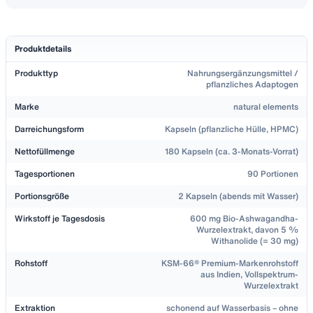
Preisänderungen der letzten 90 Tage
Datum
Preis
9. Mai 2026
0,30 €
Produktdetails
19. Juni 2026
26,99 €
Produkttyp
Nahrungsergänzungsmittel /
pflanzliches Adaptogen
Marke
natural elements
Darreichungsform
Kapseln (pflanzliche Hülle, HPMC)
Nettofüllmenge
180 Kapseln (ca. 3-Monats-Vorrat)
Tagesportionen
90 Portionen
Portionsgröße
2 Kapseln (abends mit Wasser)
Wirkstoff je Tagesdosis
600 mg Bio-Ashwagandha-
Wurzelextrakt, davon 5 %
Withanolide (= 30 mg)
Rohstoff
KSM-66® Premium-Markenrohstoff
aus Indien, Vollspektrum-
Wurzelextrakt
Extraktion
schonend auf Wasserbasis – ohne