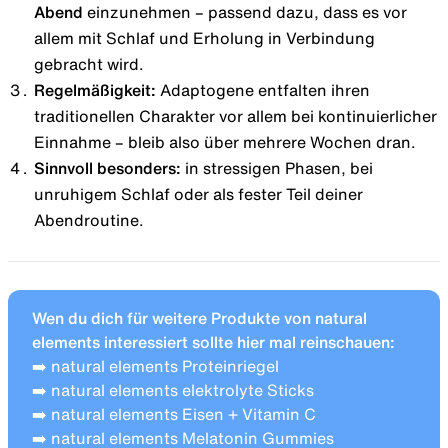
Abend
einzunehmen – passend dazu, dass es vor
allem mit Schlaf und Erholung in Verbindung
gebracht wird.
Regelmäßigkeit:
Adaptogene entfalten ihren
traditionellen Charakter vor allem bei kontinuierlicher
Einnahme – bleib also über mehrere Wochen dran.
Sinnvoll besonders:
in stressigen Phasen, bei
unruhigem Schlaf oder als fester Teil deiner
Abendroutine.
Wen du dich für weitere Produkte von natural
elements interessiert sollte hier mal reinschauen:
➡️
natural elements Proteinriegel
➡️
natural elements elektrolyte Sticks
➡️
natural elements Eisen + Vitamin C
➡️
natural elements Melatonin Gummies