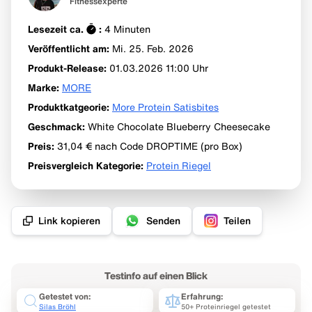
Fitnessexperte
Lesezeit ca.
:
4
Minuten
Veröffentlicht am:
Mi. 25. Feb.
2026
Produkt-Release
:
01.03.2026 11:00
Uhr
Marke
:
MORE
Produktkatgeorie
:
More Protein Satisbites
Geschmack
:
White Chocolate Blueberry Cheesecake
Preis
:
31,04 €
nach Code DROPTIME (pro Box)
Preisvergleich Kategorie
:
Protein Riegel
Link kopieren
Senden
Teilen
Testinfo auf einen Blick
Getestet von:
Erfahrung:
Silas Bröhl
50+ Proteinriegel getestet