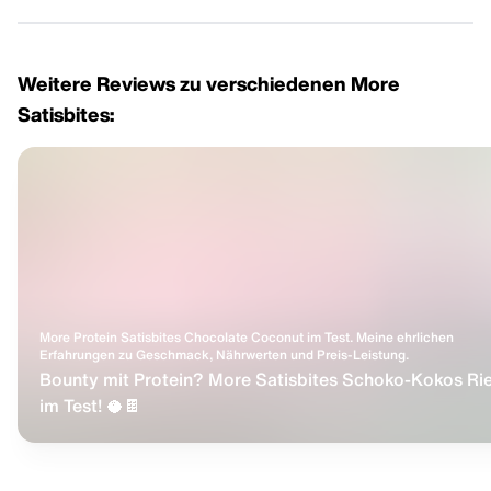
Weitere Reviews zu verschiedenen More
Satisbites:
More Protein Satisbites Chocolate Coconut im Test. Meine ehrlichen
Erfahrungen zu Geschmack, Nährwerten und Preis-Leistung.
Bounty mit Protein? More Satisbites Schoko-Kokos Ri
im Test! 🥥🍫