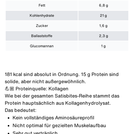
Fett
6,8 g
Kohlenhydrate
21 g
Zucker
1,6 g
Ballaststoffe
2,3 g
Glucomannan
1 g
181 kcal sind absolut in Ordnung. 15 g Protein sind
solide, aber nicht außergewöhnlich.
💪🏼 Proteinquelle: Kollagen
Wie bei der gesamten Satisbites-Reihe stammt das
Protein hauptsächlich aus Kollagenhydrolysat.
Das bedeutet:
Kein vollständiges Aminosäureprofil
Nicht optimal für gezielten
Muskelaufbau
Sehr gut verträglich