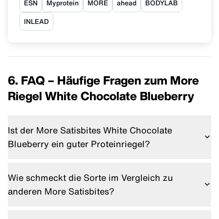
ESN
Myprotein
MORE
ahead
BODYLAB
INLEAD
6. FAQ – Häufige Fragen zum More
Riegel White Chocolate Blueberry
Ist der More Satisbites White Chocolate
Blueberry ein guter Proteinriegel?
Mit 15 g Eiweiß pro Riegel liefert er zwar Protein,
basiert aber hauptsächlich auf Kollagen. Dadurch ist
Wie schmeckt die Sorte im Vergleich zu
er kein optimaler Muskelaufbau-Riegel, sondern eher
anderen More Satisbites?
ein smarter Snack mit Fitness-Fokus.
Die
More Satisbites Blaubeere
sind deutlich fruchtiger