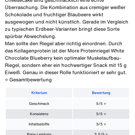
Cheesecake sind geschmacklich eine echte
Überraschung. Die Kombination aus cremiger weißer
Schokolade und fruchtiger Blaubeere wirkt
ausgewogen und nicht künstlich. Gerade im Vergleich
zu typischen Erdbeer-Varianten bringt diese Sorte
spürbar Abwechslung.
Man sollte den Riegel aber richtig einordnen. Durch
das Kollagenprotein ist der More Proteinriegel White
Chocolate Blueberry kein optimaler Muskelaufbau-
Riegel, sondern eher ein hochwertiger Snack mit 15 g
Eiweiß. Genau in dieser Rolle funktioniert er sehr gut.
⭐️ Gesamtbewertung
Kriterium
Bewertung
Geschmack
5/5 ⭐️
Konsistenz
5/5 ⭐️
Inhaltsstoffe
3/5 ⭐️
Preis-Leistung
3,5/5 ⭐️