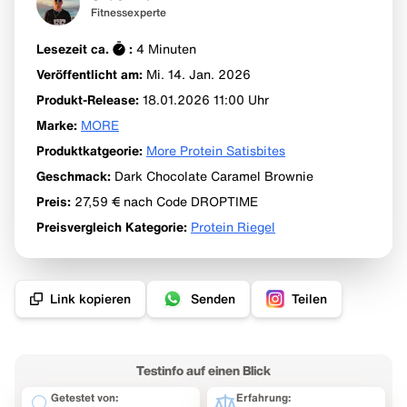
Fitnessexperte
Lesezeit ca.
:
4
Minuten
Veröffentlicht am:
Mi. 14. Jan.
2026
Produkt-Release
:
18.01.2026 11:00
Uhr
Marke
:
MORE
Produktkatgeorie
:
More Protein Satisbites
Geschmack
:
Dark Chocolate Caramel Brownie
Preis
:
27,59 €
nach Code DROPTIME
Preisvergleich Kategorie
:
Protein Riegel
Link kopieren
Senden
Teilen
Testinfo auf einen Blick
Getestet von:
Erfahrung: