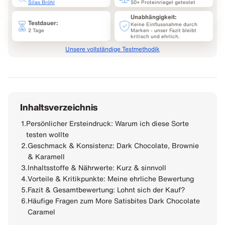
Silas Bröhl
50+ Proteinriegel getestet
Unabhängigkeit:
Testdauer:
Keine Einflussnahme durch
2 Tage
Marken - unser Fazit bleibt
kritisch und ehrlich.
Unsere vollständige Testmethodik
Inhaltsverzeichnis
1.
Persönlicher Ersteindruck: Warum ich diese Sorte
testen wollte
2.
Geschmack & Konsistenz: Dark Chocolate, Brownie
& Karamell
3.
Inhaltsstoffe & Nährwerte: Kurz & sinnvoll
4.
Vorteile & Kritikpunkte: Meine ehrliche Bewertung
5.
Fazit & Gesamtbewertung: Lohnt sich der Kauf?
6.
Häufige Fragen zum More Satisbites Dark Chocolate
Caramel