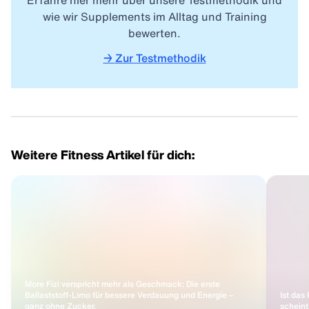
Erfahre hier mehr über unsere Testmethodik und
wie wir Supplements im Alltag und Training
bewerten.
→
Zur Testmethodik
Weitere Fitness Artikel für dich:
More Fizi verspricht mehr als Geschmack: Die erste
Ballaststoff-Limo für bessere Verdauung und Energie –
Ist das
ganz ohne Zucker.
scheint