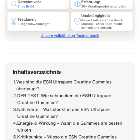
Getestet von:
Erfahrung:
Silas Bröhl
30+ Kreatinprodukte getestet
Unabhängigkeit:
Testdauer:
Keine Einflussnahme durch
3 Tagesanwendungen
Marken - unser Fazit bleibt
kritisch und ehrlich.
Unsere vollständige Testmethodik
Inhaltsverzeichnis
1.
Was sind die ESN Ultrapure Creatine Gummies
überhaupt?
2.
DER TEST: Wie schmecken die ESN Ultrapure
Creatine Gummies?
3.
Nährwerte – Was steckt in den ESN Ultrapure
Creatine Gummies?
4.
Energie & Wirkung – Wann die Gummies am besten
wirken
5.
Kritikpunkte – Wieso die ESN Creatine Gummies