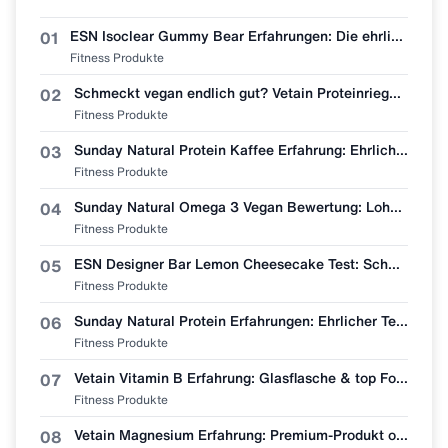
ESN Isoclear Gummy Bear Erfahrungen: Die ehrlichste Bewertung der neuen Sorte
01
Fitness Produkte
Schmeckt vegan endlich gut? Vetain Proteinriegel Zimtschnecke im Erfahrungsbericht
02
Fitness Produkte
Sunday Natural Protein Kaffee Erfahrung: Ehrliche Geschmacksbewertung
03
Fitness Produkte
Sunday Natural Omega 3 Vegan Bewertung: Lohnt sich der Wechsel vom Fischöl?
04
Fitness Produkte
ESN Designer Bar Lemon Cheesecake Test: Schmeckt wie Zitronenkuchen?
05
Fitness Produkte
Sunday Natural Protein Erfahrungen: Ehrlicher Test (Bio & Vegan?)
06
Fitness Produkte
Vetain Vitamin B Erfahrung: Glasflasche & top Formel, aber lohnt sich der Preis?
07
Fitness Produkte
Vetain Magnesium Erfahrung: Premium-Produkt oder überteuert? Mein ehrlicher Test
08