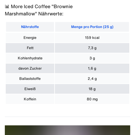
📊 More Iced Coffee "Brownie
Marshmallow" Nährwerte:
Nährstoffe
Menge pro Portion (25 g)
Energie
159 kcal
Fett
7,3 g
Kohlenhydrate
3 g
davon Zucker
1,6 g
Ballaststoffe
2,4 g
Eiweiß
18 g
Koffein
80 mg