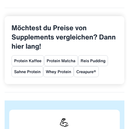
Sehr gut! Keine Klumpen, cremige Textur –
vorausgesetzt, man nutzt kalte Milch und einen guten
Shaker.
Möchtest du Preise von
Supplements vergleichen? Dann
hier lang!
Protein Kaffee
Protein Matcha
Reis Pudding
Sahne Protein
Whey Protein
Creapure®
💪