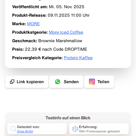
Veröffentlicht am:
Mi. 05. Nov.
2025
Produkt-Release
:
09.11.2025 11:00
Uhr
Marke
:
MORE
Produktkatgeorie
:
More Iced Coffee
Geschmack
:
Brownie Marshmallow
Preis
:
22,39 €
nach Code DROPTIME
Preisvergleich Kategorie
:
Protein Kaffee
Link kopieren
Senden
Teilen
Testinfo auf einen Blick
Getestet von:
Erfahrung:
Silas Bröhl
100+ Proteinpulver getestet