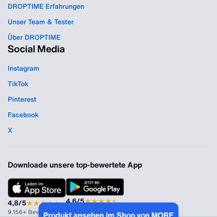
DROPTIME Erfahrungen
Unser Team & Tester
Über DROPTIME
Social Media
Instagram
TikTok
Pinterest
Facebook
X
Downloade unsere top-bewertete App
★
★
★
★
★
★
4,6/5
★
★
★
★
★
★
4,8/5
1.440+ Bewertungen
9.156+ Bewertungen
Produkt ansehen im Shop von MORE