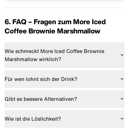
6. FAQ – Fragen zum More Iced
Coffee Brownie Marshmallow
Wie schmeckt More Iced Coffee Brownie
Marshmallow wirklich?
Wie ein frischer Brownie aus dem Ofen – schokoladig,
teigig, leicht süß. Die Marshmallows bringen mehr
Für wen lohnt sich der Drink?
Spaß als Geschmack.
Für alle, die Protein, Koffein und Dessertgeschmack
kombinieren wollen – ideal für Fitness-Fans, die auch
Gibt es bessere Alternativen?
mal genießen wollen.
Geschmacklich ist Dark Cookie Crumble für mich
intensiver und besonderer. Wer’s klassisch mag, wird
Wie ist die Löslichkeit?
mit Brownie Marshmallow aber glücklich.