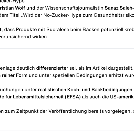
ucker-Hype“
ristian Wolf
und der Wissenschaftsjournalistin
Sanaz Saleh
 dem Titel
„
Wird der No-Zucker-Hype zum Gesundheitsrisik
lt, dass Produkte mit
Sucralose
beim Backen potenziell kre
verunsichernd wirken.
ienlage deutlich
differenzierter
sei, als im Artikel dargestel
n reiner Form
und unter speziellen Bedingungen erhitzt wur
rsuchungen unter
realistischen Koch- und Backbedingungen
e für Lebensmittelsicherheit (EFSA)
als auch die
US-amerik
n zum Zeitpunkt der Veröffentlichung bereits vorgelegen, s