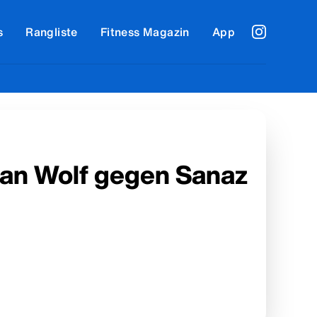
s
Rangliste
Fitness Magazin
App
tian Wolf gegen Sanaz