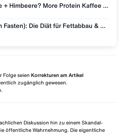
Dunkle Schokolade + Himbeere? More Protein Kaffee "Dark Chocolate Raspberry" im Test 🧋👀
WPF (Wolfs Protein Fasten): Die Diät für Fettabbau & Muskel-Erhalt
r Folge seien
Korrekturen am Artikel
entlich zugänglich gewesen.
b.
fachlichen Diskussion hin zu einem Skandal-
ie öffentliche Wahrnehmung. Die eigentliche