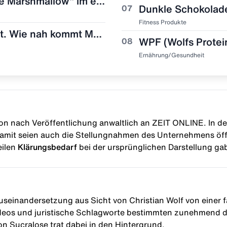
More Protein Iced Coffee "Brownie Marshmallow" im ehrlichen Test! 🧋🍫
07
Fitness Produkte
Zerup Monster Geschmack im Test. Wie nah kommt More Nutrition wirklich ran?
08
Ernährung/Gesundheit
n nach Veröffentlichung anwaltlich an ZEIT ONLINE. In de
amit seien auch die Stellungnahmen des Unternehmens öff
eilen
Klärungsbedarf
bei der ursprünglichen Darstellung ga
Auseinandersetzung aus Sicht von Christian Wolf von einer 
Videos und juristische Schlagworte bestimmten zunehmend d
n Sucralose trat dabei in den Hintergrund.