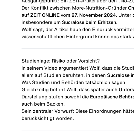
Ausgangspunkt: Ein ZEIT-Artikel über den „No-Z
Der Konflikt zwischen More-Nutrition-Gründer
Ch
auf
ZEIT ONLINE
vom
27. November 2024
. Unter
insbesondere um
Sucralose beim Erhitzen
.
Wolf sagt, der Artikel habe den Eindruck vermitte
wissenschaftlichen Hintergrund könne das stark 
Studienlage: Risiko oder Vorsicht?
In seinem Video argumentiert Wolf, dass die Stud
allem auf Studien beruhten, in denen
Sucralose i
Was Studien und Behörden tatsächlich sagen
Gleichzeitig betont Wolf, dass später auch Unte
Darstellung stufen sowohl die
Europäische Behörd
auch beim Backen.
Sein zentraler Vorwurf: Diese Einordnungen hätte
berücksichtigt worden.