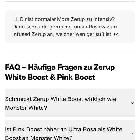
👉🏼 Dir ist normaler More Zerup zu intensiv?
Dann schau dir gerne mal unser
Review zum
Infused Zerup
an, welcher weniger süß ist! 👀
FAQ – Häufige Fragen zu Zerup
White Boost & Pink Boost
Schmeckt Zerup White Boost wirklich wie
Monster White?
Sehr nah, aber nicht zu 100 Prozent identisch. Mit
Sprudel kommt er dem Original am nächsten.
Ist Pink Boost näher an Ultra Rosa als White
Boost an Monster White?