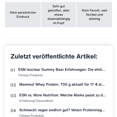
Sehr gut
getroffen, aber
Mein Favorit, weil
Mein persönlicher
etwas
flexibel und
Eindruck
dosenabhängig
stimmig
im Kopf
Zuletzt veröffentlichte Artikel:
ESN Isoclear Gummy Bear Erfahrungen: Die ehrlichste Bewertung der neuen Sorte
01
Fitness Produkte
Mammut Whey Protein: 700 g aktuell für 17 € statt 30 €
02
ESN vs. More Nutrition: Welche Marke passt zu dir?
03
Ernährung/Gesundheit
Schmeckt vegan endlich gut? Vetain Proteinriegel Zimtschnecke im Erfahrungsbericht
04
Fitness Produkte