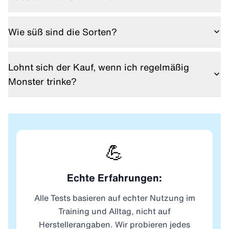
Aus meiner Sicht ja. Pink Boost trifft den Ultra Rosa
Monster Geschmack etwas besser.
Wie süß sind die Sorten?
White Boost ist deutlich süßer. Pink Boost wirkt
ausgewogener.
Lohnt sich der Kauf, wenn ich regelmäßig
Monster trinke?
Ja, als flexible Alternative im Alltag. Als kompletter
Ersatz eher nicht.
💪
Echte Erfahrungen:
Alle Tests basieren auf echter Nutzung im
Training und Alltag, nicht auf
Herstellerangaben. Wir probieren jedes