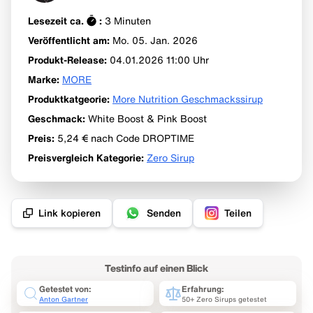
Lesezeit ca.
:
3
Minuten
Veröffentlicht am:
Mo. 05. Jan.
2026
Produkt-Release
:
04.01.2026 11:00
Uhr
Marke
:
MORE
Produktkatgeorie
:
More Nutrition Geschmackssirup
Geschmack
:
White Boost & Pink Boost
Preis
:
5,24 €
nach Code DROPTIME
Preisvergleich Kategorie
:
Zero Sirup
Link kopieren
Senden
Teilen
Testinfo auf einen Blick
Getestet von:
Erfahrung:
Anton Gartner
50+ Zero Sirups getestet