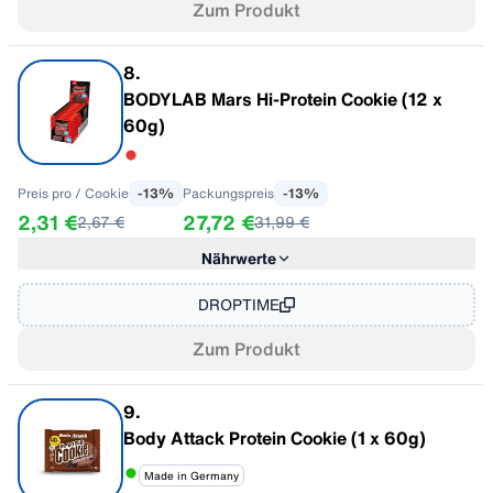
Zum Produkt
- davon gesättigte Fettsäuren
5,40 g
Kohlenhydrate
34,00 g
- davon Zucker
2,80 g
8
.
21,00 g
BODYLAB Mars Hi-Protein Cookie (12 x
Eiweiß
24,00 g
60g)
Salz
0,81 g
Preis pro
/ Cookie
-
13
%
Packungspreis
-
13
%
2,31 €
27,72 €
2,67 €
31,99 €
Nährwerte
Im Geschmack "Mars"
Pro 100G
Energie
1624,79 kJ / 388,33 kcal
DROPTIME
Fett
12,00 g
Zum Produkt
- davon gesättigte Fettsäuren
3,50 g
Kohlenhydrate
41,67 g
- davon Zucker
23,33 g
9
.
Eiweiß
25,00 g
Body Attack Protein Cookie (1 x 60g)
Salz
0,70 g
Made in Germany