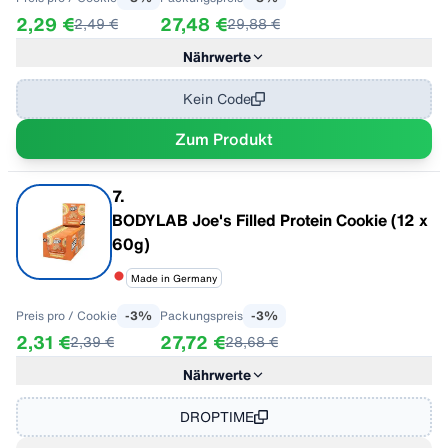
2,29 €
27,48 €
2,49 €
29,88 €
Nährwerte
Im Geschmack "hazelnut_Nougat"
pro 100 g
Energie
1960 kJ / 468 kcal
Kein Code
Fett
27 g
Zum Produkt
- davon gesättigte Fettsäuren
4.7 g
Kohlenhydrate
38 g
- davon Zucker
2.6 g
7
.
21 g
BODYLAB Joe's Filled Protein Cookie (12 x
Eiweiß
24 g
60g)
Salz
0.56 g
Made in Germany
Preis pro
/ Cookie
-
3
%
Packungspreis
-
3
%
2,31 €
27,72 €
2,39 €
28,68 €
Nährwerte
Im Geschmack "Peanut-Butter"
Pro 100G
Energie
1815,86 kJ / 434,00 kcal
DROPTIME
Fett
25,00 g