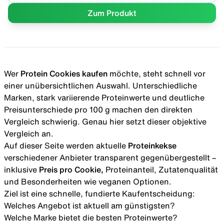
Fett
10 g
Zum Produkt
- davon gesättigte Fettsäuren
2,6 g
Kohlenhydrate
48 g
- davon Zucker
21 g
Ballaststoffe
3,7 g
Eiweiß
19 g
Salz
0,5 g
Wer
Protein Cookies kaufen
möchte, steht schnell vor
einer unübersichtlichen Auswahl. Unterschiedliche
Marken, stark variierende Proteinwerte und deutliche
Preisunterschiede pro 100 g machen den direkten
Vergleich schwierig. Genau hier setzt dieser objektive
Vergleich an.
Auf dieser Seite werden aktuelle
Proteinkekse
verschiedener Anbieter transparent gegenübergestellt –
inklusive
Preis pro Cookie,
Proteinanteil, Zutatenqualität
und Besonderheiten wie veganen Optionen.
Ziel ist eine schnelle, fundierte Kaufentscheidung:
Welches Angebot ist aktuell am günstigsten?
Welche Marke bietet die besten Proteinwerte?