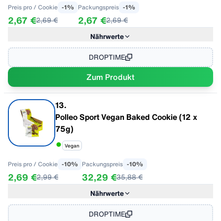
Preis pro
/ Cookie
-
1
%
Packungspreis
-
1
%
2,67 €
2,67 €
2,69 €
2,69 €
Nährwerte
Im Geschmack "Schoko"
Pro 100 g
Energie
1928,82 kJ / 461,00 kcal
DROPTIME
Fett
22,00 g
Zum Produkt
- davon gesättigte Fettsäuren
16,00 g
Kohlenhydrate
43,00 g
- davon Zucker
21,00 g
13
.
Eiweiß
24,00 g
Polleo Sport Vegan Baked Cookie (12 x
Salz
0,71 g
75g)
Vegan
Preis pro
/ Cookie
-
10
%
Packungspreis
-
10
%
2,69 €
32,29 €
2,99 €
35,88 €
Nährwerte
Im Geschmack "Chocolate Chip"
pro 100 g
Energie
364 kcal
DROPTIME