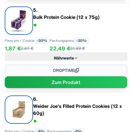
Kohlenhydrate
29,5 g
- davon Zucker
4,10 g
5
.
Ballaststoffe
6,70 g
Bulk Protein Cookie (12 x 75g)
Eiweiß
23,10 g
Salz
0,34 g
Preis pro
/ Cookie
-
30
%
Packungspreis
-
30
%
1,87 €
22,49 €
2,67 €
31,99 €
Nährwerte
Im Geschmack "Schoko-Orange"
pro 100 g
Energie
1619 kJ / 388 kcal
DROPTIME
Fett
12 g
Zum Produkt
- davon gesättigte Fettsäuren
5.5 g
Kohlenhydrate
30 g
- davon Zucker
5.5 g
6
.
Ballaststoffe
3.5 g
Weider Joe's Filled Protein Cookies (12 x
Eiweiß
37 g
60g)
Salz
0.50 g
Preis pro
/ Cookie
-
8
%
Packungspreis
-
8
%