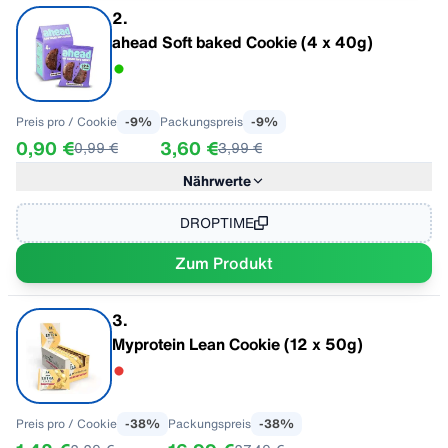
- davon Zucker
<0,2 g
2
.
Eiweiß
6,5 g
ahead Soft baked Cookie (4 x 40g)
Salz
0,5 g
Preis pro
/ Cookie
-
9
%
Packungspreis
-
9
%
0,90 €
3,60 €
0,99 €
3,99 €
Nährwerte
Im Geschmack "Double Chocolate"
pro 100 g
Energie
1783 kJ / 427 kcal
DROPTIME
Fett
22 g
Zum Produkt
- davon gesättigte Fettsäuren
11 g
Kohlenhydrate
51 g
- davon Zucker
1,5 g
3
.
17,7 g
Myprotein Lean Cookie (12 x 50g)
Ballaststoffe
5,5 g
Eiweiß
7,5 g
Salz
0,75 g
Preis pro
/ Cookie
-
38
%
Packungspreis
-
38
%