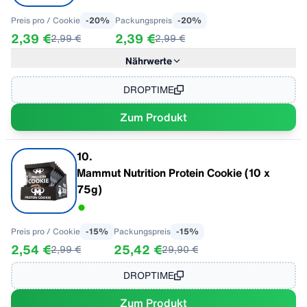
Preis pro
/ Cookie
-
20
%
Packungspreis
-
20
%
2,39 €
2,39 €
2,99 €
2,99 €
Nährwerte
im Geschmack "Double Chocolate Chip"
pro 100 g
Energie
1674 kJ / 400 kcal
DROPTIME
Fett
15,5 g
Zum Produkt
- davon gesättigte Fettsäuren
13,4 g
Kohlenhydrate
23,5 g
- davon Zucker
8,1 g
10
.
Ballaststoffe
8,7 g
Mammut Nutrition Protein Cookie (10 x
Eiweiß
41,6 g
75g)
Salz
1,7 g
Preis pro
/ Cookie
-
15
%
Packungspreis
-
15
%
2,54 €
25,42 €
2,99 €
29,90 €
DROPTIME
Zum Produkt