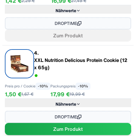
1,42 €
16,99 €
2,29 €
27,49 €
Nährwerte
im Geschmack "Dark Chocolate and Berry"
Pro 100g
Energie
1618 kJ/387 kcal
DROPTIME
Fett
6.0 g
Zum Produkt
Kohlenhydrate
32 g
- davon Zucker
7.1 g
Ballaststoffe
2.0 g
4
.
Eiweiß
50 g
XXL Nutrition Delicious Protein Cookie (12
Salz
0.70 g
x 65g)
Preis pro
/ Cookie
-
10
%
Packungspreis
-
10
%
1,50 €
17,99 €
1,67 €
19,99 €
Nährwerte
Im Geschmack "Schokolade"
pro 100g
Energie
405,71 kcal
DROPTIME
Fett
22,10 g
Zum Produkt
- davon gesättigte Fettsäuren
2,40 g