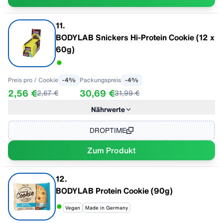
11
.
BODYLAB Snickers Hi-Protein Cookie (12 x
60g)
Preis pro
/ Cookie
-
4
%
Packungspreis
-
4
%
2,56 €
30,69 €
2,67 €
31,99 €
Nährwerte
Im Geschmack "Snickers"
Pro 100G
Energie
1736,36 kJ / 415,00 kcal
DROPTIME
Fett
15,50 g
Zum Produkt
- davon gesättigte Fettsäuren
4,17 g
Kohlenhydrate
41,67 g
- davon Zucker
21,67 g
12
.
Eiweiß
25,00 g
BODYLAB Protein Cookie (90g)
Salz
0,70 g
Vegan
Made in Germany