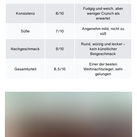
Fudgig und weich, aber
Konsistenz
8/10
weniger Crunch als
erwartet
Angenehm mild, nicht zu
Süße
7/10
süß
Rund, würzig und lecker –
Nachgeschmack
9/10
kein künstlicher
Beigeschmack
Einer der besten
Gesamturteil
8,5/10
Weihnachtsriegel, sehr
gelungen