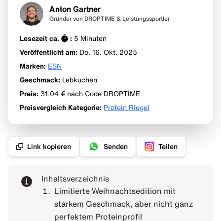
Anton Gartner
Gründer von DROPTIME & Leistungssportler
Lesezeit ca.
:
5
Minuten
Veröffentlicht am:
Do. 16. Okt.
2025
Marken
:
ESN
Geschmack
:
Lebkuchen
Preis
:
31,04 €
nach Code DROPTIME
Preisvergleich Kategorie
:
Protein Riegel
Link kopieren
Senden
Teilen
Inhaltsverzeichnis
Limitierte Weihnachtsedition mit
starkem Geschmack, aber nicht ganz
perfektem Proteinprofil