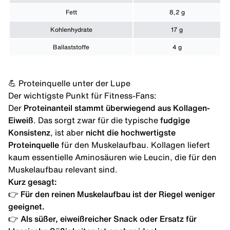
Fett
8,2 g
Kohlenhydrate
17 g
Ballaststoffe
4 g
💪 Proteinquelle unter der Lupe
Der wichtigste Punkt für Fitness-Fans:
Der
Proteinanteil stammt überwiegend aus
Kollagen-
Eiweiß
. Das sorgt zwar für die typische
fudgige
Konsistenz
, ist aber
nicht die hochwertigste
Proteinquelle
für den Muskelaufbau. Kollagen liefert
kaum essentielle
Aminosäuren wie Leucin
, die für den
Muskelaufbau relevant sind.
Kurz gesagt:
👉
Für den reinen Muskelaufbau ist der Riegel weniger
geeignet.
👉
Als süßer,
eiweißreicher Snack
oder Ersatz für