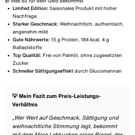
🎁 Was du für dein Geld bekommst
Limited Edition:
Saisonales Produkt mit hoher
Nachfrage
Starker Geschmack:
Weihnachtlich, authentisch,
angenehm mild
Gute Nährwerte:
15 g Protein, 184 kcal, 4 g
Ballaststoffe
Top Qualität:
Frei von Palmöl, ohne zugesetzten
Zucker
Schneller Sättigungseffekt
durch Glucomannan
💡 Mein Fazit zum Preis-Leistungs-
Verhältnis
„
Wer Wert auf Geschmack, Sättigung und
weihnachtliche Stimmung legt, bekommt
mit dem More Lebkuchen einen Riegel, der