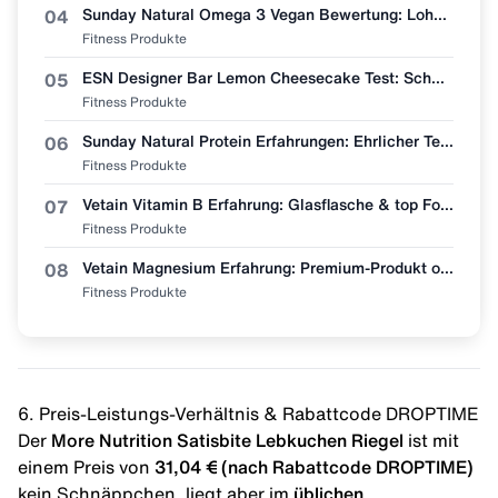
Sunday Natural Omega 3 Vegan Bewertung: Lohnt sich der Wechsel vom Fischöl?
04
Fitness Produkte
ESN Designer Bar Lemon Cheesecake Test: Schmeckt wie Zitronenkuchen?
05
Fitness Produkte
Sunday Natural Protein Erfahrungen: Ehrlicher Test (Bio & Vegan?)
06
Fitness Produkte
Vetain Vitamin B Erfahrung: Glasflasche & top Formel, aber lohnt sich der Preis?
07
Fitness Produkte
Vetain Magnesium Erfahrung: Premium-Produkt oder überteuert? Mein ehrlicher Test
08
Fitness Produkte
6. Preis-Leistungs-Verhältnis & Rabattcode DROPTIME
Der
More Nutrition Satisbite Lebkuchen Riegel
ist mit
einem Preis von
31,04 € (nach Rabattcode DROPTIME)
kein Schnäppchen, liegt aber im
üblichen