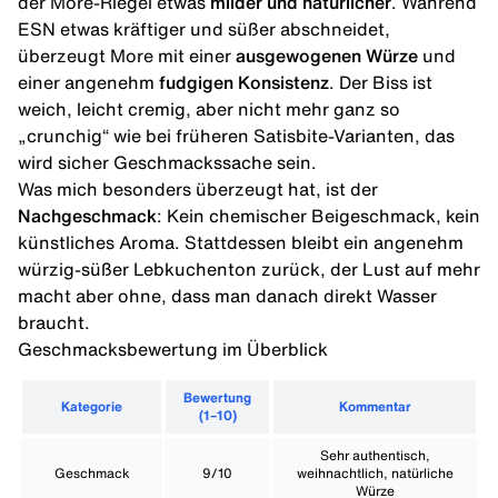
der More-Riegel etwas
milder und natürlicher
. Während
ESN etwas kräftiger und süßer abschneidet,
überzeugt More mit einer
ausgewogenen Würze
und
einer angenehm
fudgigen Konsistenz
. Der Biss ist
weich, leicht cremig, aber nicht mehr ganz so
„crunchig“ wie bei früheren Satisbite-Varianten, das
wird sicher Geschmackssache sein.
Was mich besonders überzeugt hat, ist der
Nachgeschmack
: Kein chemischer Beigeschmack, kein
künstliches Aroma. Stattdessen bleibt ein angenehm
würzig-süßer Lebkuchenton zurück, der Lust auf mehr
macht aber ohne, dass man danach direkt Wasser
braucht.
Geschmacksbewertung im Überblick
Bewertung
Kategorie
Kommentar
(1–10)
Sehr authentisch,
Geschmack
9/10
weihnachtlich, natürliche
Würze