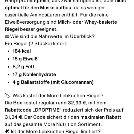
Hauptproteinquelle, das zwar sättigend ist, aber
nicht
optimal für den Muskelaufbau
, da es weniger
essentielle Aminosäuren enthält. Für die reine
Eiweißversorgung sind
Milch- oder Whey-basierte
Riegel
besser geeignet.
⚖️ Wie sind die Nährwerte im Überblick?
Ein Riegel (2 Stücke) liefert:
184 kcal
15 g Eiweiß
8,2 g Fett
17 g Kohlenhydrate
4 g Ballaststoffe (mit Glucomannan)
🏷️ Was kostet der More Lebkuchen Riegel?
Die Box kostet regulär rund
32,99 €
, mit dem
Rabattcode „DROPTIME“
reduziert sich der Preis auf
31,04 €
. Der Code sichert dir den
maximalen Rabatt
auf das gesamte
More Nutrition Sortiment
.
🎁 Ist der More Lebkuchen Riegel limitiert?