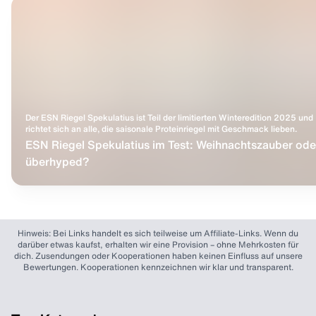
Der ESN Riegel Spekulatius ist Teil der limitierten Winteredition 2025 und
richtet sich an alle, die saisonale Proteinriegel mit Geschmack lieben.
ESN Riegel Spekulatius im Test: Weihnachtszauber ode
überhyped?
Hinweis: Bei Links handelt es sich teilweise um Affiliate-Links. Wenn du
darüber etwas kaufst, erhalten wir eine Provision – ohne Mehrkosten für
dich. Zusendungen oder Kooperationen haben keinen Einfluss auf unsere
Bewertungen. Kooperationen kennzeichnen wir klar und transparent.