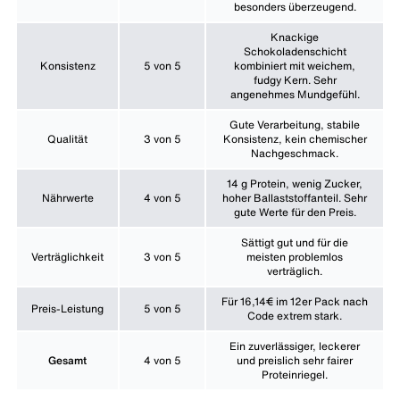
besonders überzeugend.
Knackige
Schokoladenschicht
Konsistenz
5 von 5
kombiniert mit weichem,
fudgy Kern. Sehr
angenehmes Mundgefühl.
Gute Verarbeitung, stabile
Qualität
3 von 5
Konsistenz, kein chemischer
Nachgeschmack.
14 g Protein, wenig Zucker,
Nährwerte
4 von 5
hoher Ballaststoffanteil. Sehr
gute Werte für den Preis.
Sättigt gut und für die
Verträglichkeit
3 von 5
meisten problemlos
verträglich.
Für 16,14€ im 12er Pack nach
Preis-Leistung
5 von 5
Code extrem stark.
Ein zuverlässiger, leckerer
Gesamt
4 von 5
und preislich sehr fairer
Proteinriegel.