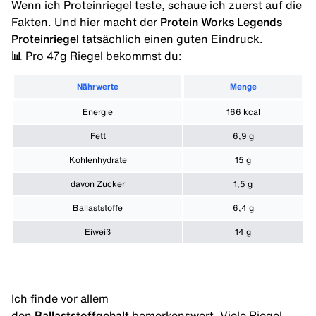
Wenn ich Proteinriegel teste, schaue ich zuerst auf die
Fakten. Und hier macht der
Protein Works Legends
Proteinriegel
tatsächlich einen guten Eindruck.
📊 Pro 47g Riegel bekommst du:
Nährwerte
Menge
Energie
166 kcal
Fett
6,9 g
Kohlenhydrate
15 g
davon Zucker
1,5 g
Ballaststoffe
6,4 g
Eiweiß
14 g
Ich finde vor allem
den
Ballaststoffgehalt
bemerkenswert. Viele Riegel