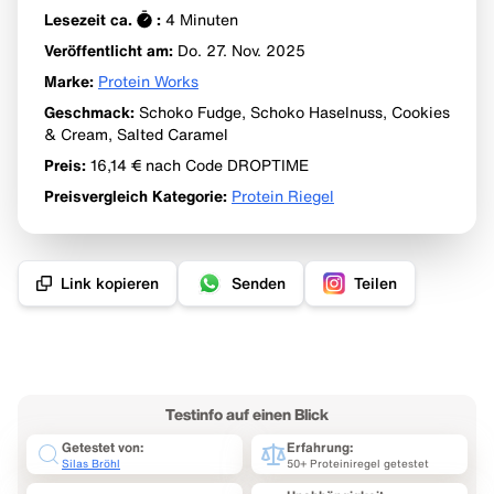
Lesezeit ca.
:
4
Minuten
Veröffentlicht am:
Do. 27. Nov.
2025
Marke
:
Protein Works
Geschmack
:
Schoko Fudge, Schoko Haselnuss, Cookies
& Cream, Salted Caramel
Preis
:
16,14 €
nach Code DROPTIME
Preisvergleich Kategorie
:
Protein Riegel
Link kopieren
Senden
Teilen
Testinfo auf einen Blick
Getestet von:
Erfahrung:
Silas Bröhl
50+ Proteiniregel getestet