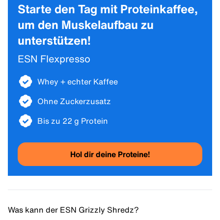
Starte den Tag mit Proteinkaffee,
um den Muskelaufbau zu
unterstützen!
ESN Flexpresso
Whey + echter Kaffee
Ohne Zuckerzusatz
Bis zu 22 g Protein
Hol dir deine Proteine!
Was kann der ESN Grizzly Shredz?