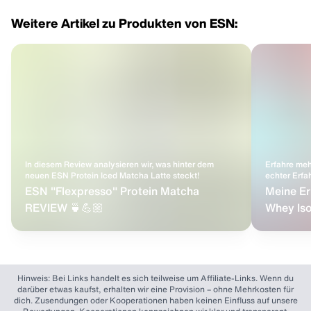
Weitere Artikel zu Produkten von ESN:
In diesem Review analysieren wir, was hinter dem
Erfahre meh
neuen ESN Protein Iced Matcha Latte steckt!
echter Erfa
ESN "Flexpresso" Protein Matcha
Meine Er
REVIEW 🍵💪🏼
Whey Isol
Hinweis: Bei Links handelt es sich teilweise um Affiliate-Links. Wenn du
darüber etwas kaufst, erhalten wir eine Provision – ohne Mehrkosten für
dich. Zusendungen oder Kooperationen haben keinen Einfluss auf unsere