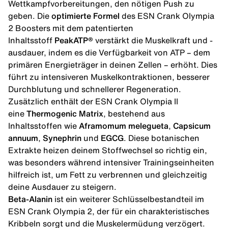
Wettkampfvorbereitungen, den nötigen Push zu
geben. Die
optimierte Formel
des ESN Crank Olympia
2 Boosters mit dem patentierten
Inhaltsstoff
PeakATP®
verstärkt die Muskelkraft und -
ausdauer, indem es die Verfügbarkeit von ATP – dem
primären Energieträger in deinen Zellen – erhöht. Dies
führt zu intensiveren Muskelkontraktionen, besserer
Durchblutung und schnellerer Regeneration.
Zusätzlich enthält der ESN Crank Olympia II
eine
Thermogenic Matrix
, bestehend aus
Inhaltsstoffen wie
Aframomum melegueta
,
Capsicum
annuum
,
Synephrin
und
EGCG
. Diese botanischen
Extrakte heizen deinem Stoffwechsel so richtig ein,
was besonders während intensiver Trainingseinheiten
hilfreich ist, um
Fett zu verbrennen
und gleichzeitig
deine Ausdauer zu steigern.
Beta-Alanin
ist ein weiterer Schlüsselbestandteil im
ESN Crank Olympia 2, der für ein charakteristisches
Kribbeln sorgt und die Muskelermüdung verzögert.