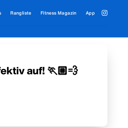
s
Rangliste
Fitness Magazin
App
ektiv auf! 🏃🏼💨