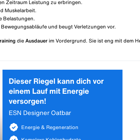
ren Zeitraum Leistung zu erbringen.
nd Muskelarbeit.
ve Belastungen.
 Bewegungsabläufe und beugt Verletzungen vor.
raining
die
Ausdauer
im Vordergrund. Sie ist eng mit dem H
Dieser Riegel kann dich vor
einem Lauf mit Energie
versorgen!
ESN Designer Oatbar
Energie & Regeneration
Komplexe Kohlenhydrate