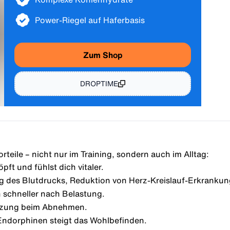
Power-Riegel auf Haferbasis
Zum Shop
DROPTIME
rteile – nicht nur im Training, sondern auch im Alltag:
pft und fühlst dich vitaler.
g des Blutdrucks, Reduktion von Herz-Kreislauf-Erkrankun
h schneller nach Belastung.
ützung beim
Abnehmen
.
Endorphinen steigt das Wohlbefinden.