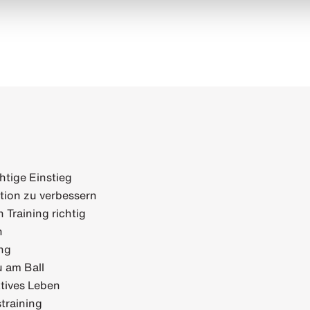
htige Einstieg
tion zu verbessern
 Training richtig
n
ng
u am Ball
ktives Leben
training