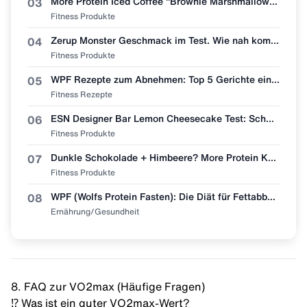
More Protein Iced Coffee "Brownie Marshmallow" im ehrlichen Test! 🧋🍫
03
Fitness Produkte
Zerup Monster Geschmack im Test. Wie nah kommt More Nutrition wirklich ran?
04
Fitness Produkte
WPF Rezepte zum Abnehmen: Top 5 Gerichte einfach nachmachen 🥩🥗
05
Fitness Rezepte
ESN Designer Bar Lemon Cheesecake Test: Schmeckt wie Zitronenkuchen?
06
Fitness Produkte
Dunkle Schokolade + Himbeere? More Protein Kaffee "Dark Chocolate Raspberry" im Test 🧋👀
07
Fitness Produkte
WPF (Wolfs Protein Fasten): Die Diät für Fettabbau & Muskel-Erhalt
08
Ernährung/Gesundheit
8. FAQ zur VO2max (Häufige Fragen)
⁉️ Was ist ein guter VO2max-Wert?