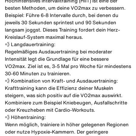
Hochintensives
Intervalltraining
(HIIT) ist eine der
besten Methoden, um deine VO2max zu verbessern.
Beispiel: Führe 6-8 Intervalle durch, bei denen du
jeweils 30 Sekunden sprintest und 90 Sekunden
langsam joggst. Dieses Training fordert dein Herz-
Kreislauf-System maximal heraus.
💨 Langdauertraining:
Regelmäßiges Ausdauertraining bei moderater
Intensität legt die Grundlage für eine bessere
VO2max. Ziel ist es, 3-5 Mal pro Woche für mindestens
30-60 Minuten zu trainieren.
💨 Kombination von Kraft- und Ausdauertraining:
Krafttraining kann die Effizienz deiner Muskeln
steigern, was sich positiv auf die VO2max auswirkt.
Kombiniere zum Beispiel Kniebeugen, Ausfallschritte
oder
Kreuzheben
mit
Cardio
-Workouts.
💨 Höhentraining:
Wenn möglich, trainiere in höher gelegenen Regionen
oder nutze Hypoxie-Kammern. Der geringere