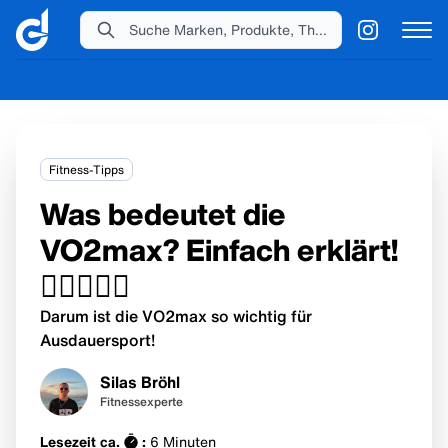
Suche Marken, Produkte, Themen...
Fitness-Tipps
Was bedeutet die
VO2max? Einfach erklärt!
😮‍💨🏃🏻‍♂️
Darum ist die VO2max so wichtig für
Ausdauersport!
Silas Bröhl
Fitnessexperte
Lesezeit ca.
:
6
Minuten