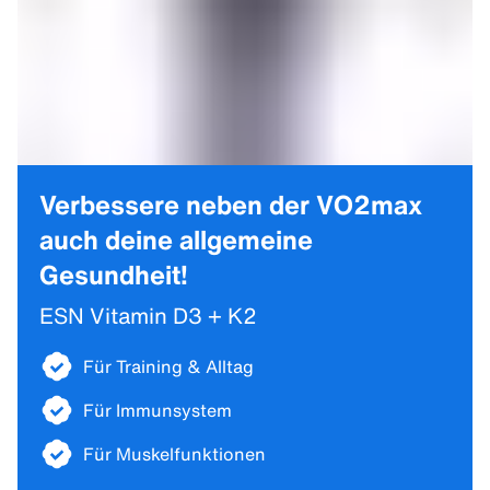
Verbessere neben der VO2max
auch deine allgemeine
Gesundheit!
ESN Vitamin D3 + K2
Für Training & Alltag
Für Immunsystem
Für Muskelfunktionen