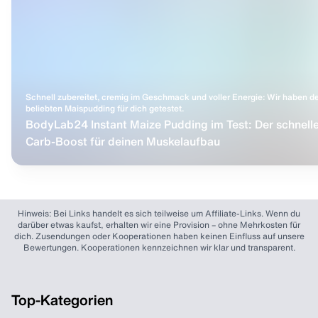
Schnell zubereitet, cremig im Geschmack und voller Energie: Wir haben d
beliebten Maispudding für dich getestet.
BodyLab24 Instant Maize Pudding im Test: Der schnell
Carb-Boost für deinen Muskelaufbau
Hinweis: Bei Links handelt es sich teilweise um Affiliate-Links. Wenn du
darüber etwas kaufst, erhalten wir eine Provision – ohne Mehrkosten für
dich. Zusendungen oder Kooperationen haben keinen Einfluss auf unsere
Bewertungen. Kooperationen kennzeichnen wir klar und transparent.
Top-Kategorien