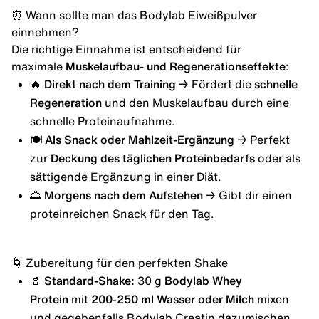
⏰ Wann sollte man das Bodylab Eiweißpulver
einnehmen?
Die richtige Einnahme ist entscheidend für
maximale
Muskelaufbau- und Regenerationseffekte
:
🔥 Direkt nach dem Training
→ Fördert die
schnelle
Regeneration
und den Muskelaufbau durch eine
schnelle Proteinaufnahme.
🍽️ Als Snack oder Mahlzeit-Ergänzung
→ Perfekt
zur
Deckung des täglichen Proteinbedarfs
oder als
sättigende Ergänzung in einer Diät.
🌅 Morgens nach dem Aufstehen
→ Gibt dir einen
proteinreichen Snack für den Tag.
🌀 Zubereitung für den perfekten Shake
🥤 Standard-Shake:
30 g
Bodylab Whey
Protein
mit
200-250 ml Wasser oder Milch
mixen
und gegebenfalls
Bodylab Creatin
dazumischen.