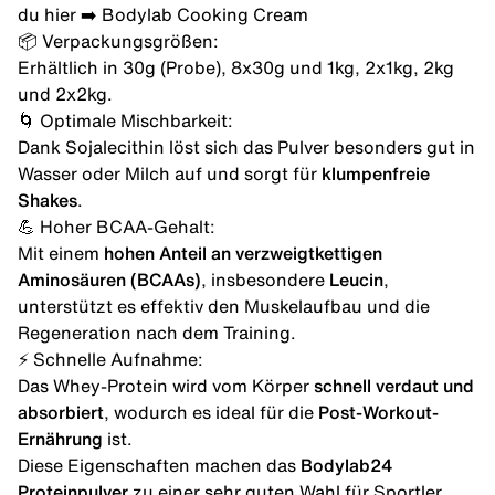
du hier ➡️
Bodylab Cooking Cream
📦 Verpackungsgrößen:
Erhältlich in 30g (Probe), 8x30g und 1kg, 2x1kg, 2kg
und 2x2kg.
🌀 Optimale Mischbarkeit:
Dank Sojalecithin löst sich das Pulver besonders gut in
Wasser oder Milch auf und sorgt für
klumpenfreie
Shakes
.
💪 Hoher BCAA-Gehalt:
Mit einem
hohen Anteil an verzweigtkettigen
Aminosäuren (BCAAs)
, insbesondere
Leucin
,
unterstützt es effektiv den Muskelaufbau und die
Regeneration nach dem Training.
⚡ Schnelle Aufnahme:
Das Whey-Protein wird vom Körper
schnell verdaut und
absorbiert
, wodurch es ideal für die
Post-Workout-
Ernährung
ist.
Diese Eigenschaften machen das
Bodylab24
Proteinpulver
zu einer sehr guten Wahl für Sportler,