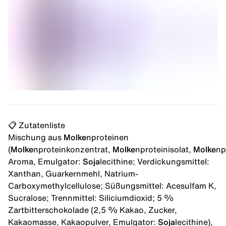
📋 Zutatenliste
Mischung aus
Molke
nproteinen
(
Molke
nproteinkonzentrat,
Molke
nproteinisolat,
Molke
np
Aroma, Emulgator:
Soja
lecithine; Verdickungsmittel:
Xanthan, Guarkernmehl, Natrium-
Carboxymethylcellulose; Süßungsmittel: Acesulfam K,
Sucralose; Trennmittel: Siliciumdioxid; 5 %
Zartbitterschokolade (2,5 % Kakao, Zucker,
Kakaomasse, Kakaopulver, Emulgator:
Soja
lecithine),