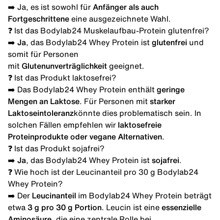
➡️ Ja, es ist sowohl für
Anfänger als auch
Fortgeschrittene
eine ausgezeichnete Wahl.
❓ Ist das Bodylab24 Muskelaufbau-Protein glutenfrei?
➡️
Ja
, das Bodylab24 Whey Protein ist
glutenfrei
und
somit für Personen
mit
Glutenunverträglichkeit
geeignet.
❓ Ist das Produkt laktosefrei?
➡️ Das Bodylab24 Whey Protein enthält
geringe
Mengen an Laktose
. Für Personen mit
starker
Laktoseintoleranz
könnte dies problematisch sein. In
solchen Fällen empfehlen wir
laktosefreie
Proteinprodukte oder vegane Alternativen
.
❓ Ist das Produkt sojafrei?
➡️
Ja
, das Bodylab24 Whey Protein ist
sojafrei
.
❓ Wie hoch ist der Leucinanteil pro 30 g Bodylab24
Whey Protein?
➡️ Der
Leucinanteil
im Bodylab24 Whey Protein beträgt
etwa
3 g pro 30 g Portion
. Leucin ist eine
essenzielle
Aminosäure
, die eine zentrale Rolle bei