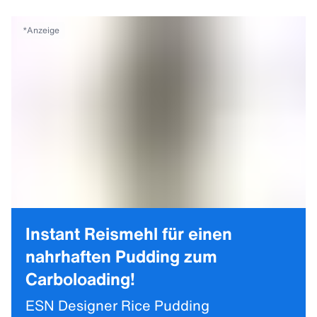
*
Anzeige
Instant Reismehl für einen
nahrhaften Pudding zum
Carboloading!
ESN Designer Rice Pudding