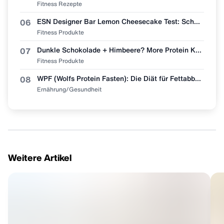
Fitness Rezepte
ESN Designer Bar Lemon Cheesecake Test: Schmeckt wie Zitronenkuchen?
06
Fitness Produkte
Dunkle Schokolade + Himbeere? More Protein Kaffee "Dark Chocolate Raspberry" im Test 🧋👀
07
Fitness Produkte
WPF (Wolfs Protein Fasten): Die Diät für Fettabbau & Muskel-Erhalt
08
Ernährung/Gesundheit
Weitere Artikel