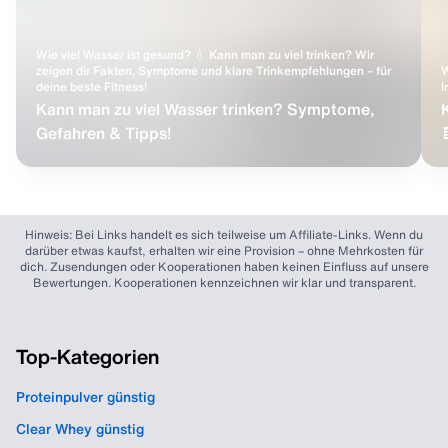
Wie viel Wasser ist gesund? 💧 Kann man zu viel trinken? Wir
zeigen dir Fakten, Symptome und klare Trinkempfehlungen – für
W
deine beste Fitness!
I
Kann man zu viel Wasser trinken? Symptome,
Gefahren & Tipps!
Hinweis: Bei Links handelt es sich teilweise um Affiliate-Links. Wenn du
darüber etwas kaufst, erhalten wir eine Provision – ohne Mehrkosten für
dich. Zusendungen oder Kooperationen haben keinen Einfluss auf unsere
Bewertungen. Kooperationen kennzeichnen wir klar und transparent.
Top-Kategorien
Proteinpulver günstig
Clear Whey günstig