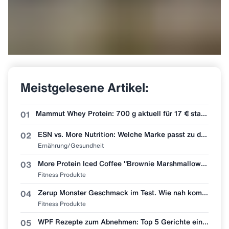
Meistgelesene Artikel:
Mammut Whey Protein: 700 g aktuell für 17 € statt 30 €
01
ESN vs. More Nutrition: Welche Marke passt zu dir?
02
Ernährung/Gesundheit
More Protein Iced Coffee "Brownie Marshmallow" im ehrlichen Test! 🧋🍫
03
Fitness Produkte
Zerup Monster Geschmack im Test. Wie nah kommt More Nutrition wirklich ran?
04
Fitness Produkte
WPF Rezepte zum Abnehmen: Top 5 Gerichte einfach nachmachen 🥩🥗
05