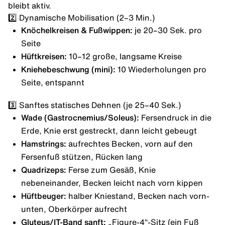
bleibt aktiv.
2️⃣ Dynamische Mobilisation (2–3 Min.)
Knöchelkreisen & Fußwippen:
je 20–30 Sek. pro
Seite
Hüftkreisen:
10–12 große, langsame Kreise
Kniehebeschwung (mini):
10 Wiederholungen pro
Seite, entspannt
3️⃣ Sanftes statisches Dehnen (je 25–40 Sek.)
Wade (Gastrocnemius/Soleus):
Fersendruck in die
Erde, Knie erst gestreckt, dann leicht gebeugt
Hamstrings:
aufrechtes Becken, vorn auf den
Fersenfuß stützen, Rücken lang
Quadrizeps:
Ferse zum Gesäß, Knie
nebeneinander, Becken leicht nach vorn kippen
Hüftbeuger:
halber Kniestand, Becken nach vorn-
unten, Oberkörper aufrecht
Gluteus/IT-Band sanft:
„Figure-4“-Sitz (ein Fuß