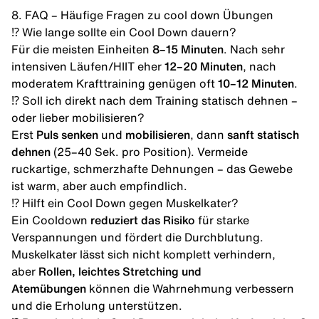
8. FAQ – Häufige Fragen zu cool down Übungen
⁉️ Wie lange sollte ein Cool Down dauern?
Für die meisten Einheiten
8–15 Minuten
. Nach sehr
intensiven Läufen/HIIT eher
12–20 Minuten
, nach
moderatem Krafttraining genügen oft
10–12 Minuten
.
⁉️ Soll ich direkt nach dem Training statisch dehnen –
oder lieber mobilisieren?
Erst
Puls senken
und
mobilisieren
, dann
sanft statisch
dehnen
(25–40 Sek. pro Position). Vermeide
ruckartige, schmerzhafte Dehnungen – das Gewebe
ist warm, aber auch empfindlich.
⁉️ Hilft ein Cool Down gegen Muskelkater?
Ein Cooldown
reduziert das Risiko
für starke
Verspannungen und fördert die Durchblutung.
Muskelkater
lässt sich nicht komplett verhindern,
aber
Rollen, leichtes Stretching und
Atemübungen
können die Wahrnehmung verbessern
und die Erholung unterstützen.