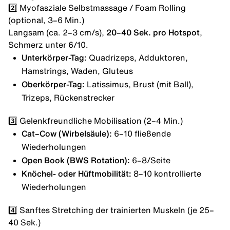
2️⃣ Myofasziale Selbstmassage / Foam Rolling
(optional, 3–6 Min.)
Langsam (ca. 2–3 cm/s),
20–40 Sek. pro Hotspot
,
Schmerz unter 6/10.
Unterkörper-Tag:
Quadrizeps, Adduktoren,
Hamstrings, Waden, Gluteus
Oberkörper-Tag:
Latissimus, Brust (mit Ball),
Trizeps
, Rückenstrecker
3️⃣ Gelenkfreundliche Mobilisation (2–4 Min.)
Cat–Cow (Wirbelsäule):
6–10 fließende
Wiederholungen
Open Book (BWS Rotation):
6–8/Seite
Knöchel- oder Hüftmobilität:
8–10 kontrollierte
Wiederholungen
4️⃣ Sanftes Stretching der trainierten Muskeln (je 25–
40 Sek.)