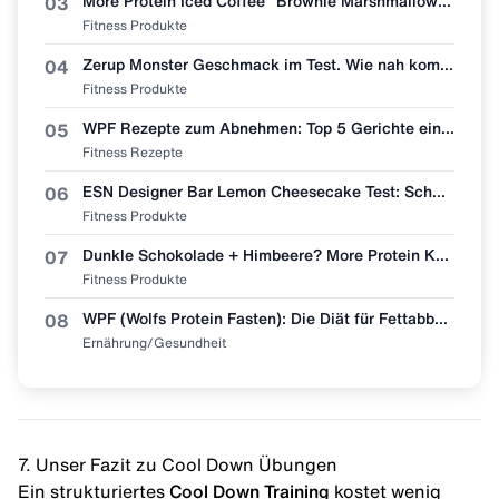
More Protein Iced Coffee "Brownie Marshmallow" im ehrlichen Test! 🧋🍫
03
Fitness Produkte
Zerup Monster Geschmack im Test. Wie nah kommt More Nutrition wirklich ran?
04
Fitness Produkte
WPF Rezepte zum Abnehmen: Top 5 Gerichte einfach nachmachen 🥩🥗
05
Fitness Rezepte
ESN Designer Bar Lemon Cheesecake Test: Schmeckt wie Zitronenkuchen?
06
Fitness Produkte
Dunkle Schokolade + Himbeere? More Protein Kaffee "Dark Chocolate Raspberry" im Test 🧋👀
07
Fitness Produkte
WPF (Wolfs Protein Fasten): Die Diät für Fettabbau & Muskel-Erhalt
08
Ernährung/Gesundheit
7. Unser Fazit zu Cool Down Übungen
Ein strukturiertes
Cool Down Training
kostet wenig