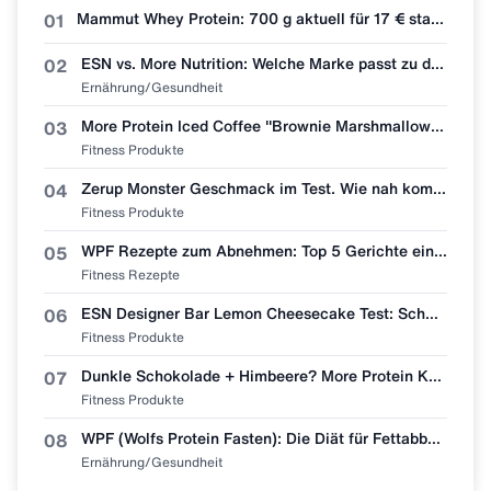
Mammut Whey Protein: 700 g aktuell für 17 € statt 30 €
01
ESN vs. More Nutrition: Welche Marke passt zu dir?
02
Ernährung/Gesundheit
More Protein Iced Coffee "Brownie Marshmallow" im ehrlichen Test! 🧋🍫
03
Fitness Produkte
Zerup Monster Geschmack im Test. Wie nah kommt More Nutrition wirklich ran?
04
Fitness Produkte
WPF Rezepte zum Abnehmen: Top 5 Gerichte einfach nachmachen 🥩🥗
05
Fitness Rezepte
ESN Designer Bar Lemon Cheesecake Test: Schmeckt wie Zitronenkuchen?
06
Fitness Produkte
Dunkle Schokolade + Himbeere? More Protein Kaffee "Dark Chocolate Raspberry" im Test 🧋👀
07
Fitness Produkte
WPF (Wolfs Protein Fasten): Die Diät für Fettabbau & Muskel-Erhalt
08
Ernährung/Gesundheit