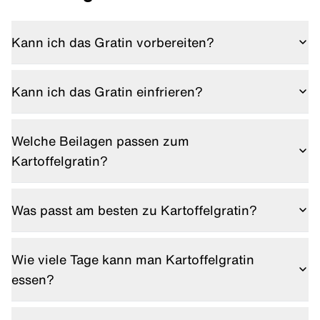
Kann ich das Gratin vorbereiten?
Ja, du kannst es am Vortag schichten und im
Kühlschrank lagern. Vor dem Servieren einfach frisch
Kann ich das Gratin einfrieren?
backen.
Eher nicht zu empfehlen, da Quark und Hüttenkäse
nach dem Auftauen wässrig werden.
Welche Beilagen passen zum
Kartoffelgratin?
Ein frischer grüner Salat oder gebratenes Gemüse
sind perfekte Begleiter.
Was passt am besten zu Kartoffelgratin?
Besonders gut harmonieren frische Salate, gegrilltes
Gemüse oder mageres Fleisch wie Hähnchenbrust und
Wie viele Tage kann man Kartoffelgratin
Fisch.
essen?
Im Kühlschrank hält sich Kartoffelgratin 2–3 Tage. Am