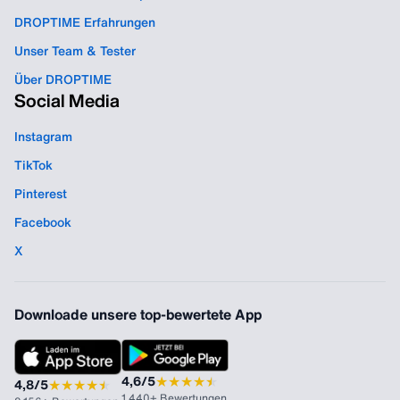
DROPTIME Erfahrungen
Unser Team & Tester
Über DROPTIME
Social Media
Instagram
TikTok
Pinterest
Facebook
X
Downloade unsere top-bewertete App
★
★
★
★
★
★
4,6/5
★
★
★
★
★
★
4,8/5
1.440+ Bewertungen