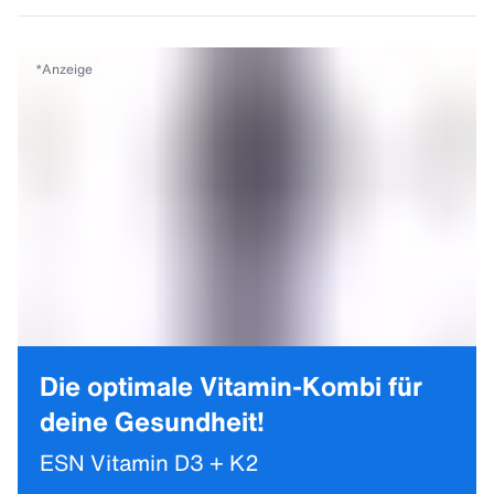
*
Anzeige
Die optimale Vitamin-Kombi für
deine Gesundheit!
ESN Vitamin D3 + K2