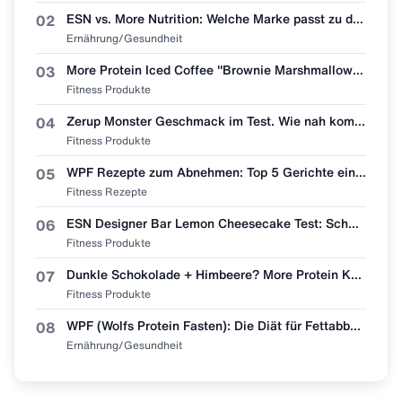
ESN vs. More Nutrition: Welche Marke passt zu dir?
02
Ernährung/Gesundheit
More Protein Iced Coffee "Brownie Marshmallow" im ehrlichen Test! 🧋🍫
03
Fitness Produkte
Zerup Monster Geschmack im Test. Wie nah kommt More Nutrition wirklich ran?
04
Fitness Produkte
WPF Rezepte zum Abnehmen: Top 5 Gerichte einfach nachmachen 🥩🥗
05
Fitness Rezepte
ESN Designer Bar Lemon Cheesecake Test: Schmeckt wie Zitronenkuchen?
06
Fitness Produkte
Dunkle Schokolade + Himbeere? More Protein Kaffee "Dark Chocolate Raspberry" im Test 🧋👀
07
Fitness Produkte
WPF (Wolfs Protein Fasten): Die Diät für Fettabbau & Muskel-Erhalt
08
Ernährung/Gesundheit