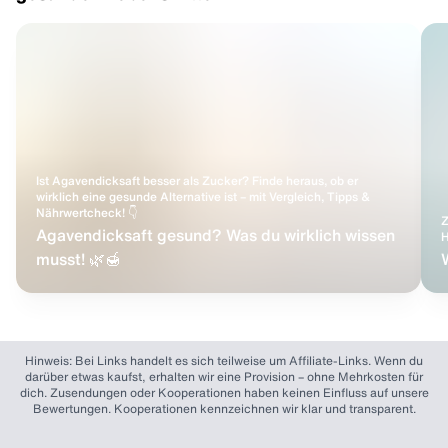
Ist Agavendicksaft besser als Zucker? Finde heraus, ob er
wirklich eine gesunde Alternative ist – mit Vergleich, Tipps &
Nährwertcheck! 👇
Z
Agavendicksaft gesund? Was du wirklich wissen
H
musst! 🌿🍯
Hinweis: Bei Links handelt es sich teilweise um Affiliate-Links. Wenn du
darüber etwas kaufst, erhalten wir eine Provision – ohne Mehrkosten für
dich. Zusendungen oder Kooperationen haben keinen Einfluss auf unsere
Bewertungen. Kooperationen kennzeichnen wir klar und transparent.