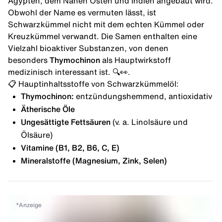
Ägypten, dem Nahen Osten und Indien angebaut wird.
Obwohl der Name es vermuten lässt, ist
Schwarzkümmel nicht mit dem echten Kümmel oder
Kreuzkümmel verwandt. Die Samen enthalten eine
Vielzahl bioaktiver Substanzen, von denen
besonders
Thymochinon
als Hauptwirkstoff
medizinisch interessant ist. 🔍👀.
📋 Hauptinhaltsstoffe von Schwarzkümmelöl:
Thymochinon:
entzündungshemmend, antioxidativ
Ätherische Öle
Ungesättigte Fettsäuren
(v. a. Linolsäure und
Ölsäure)
Vitamine (B1, B2, B6, C, E)
Mineralstoffe (Magnesium, Zink, Selen)
*
Anzeige