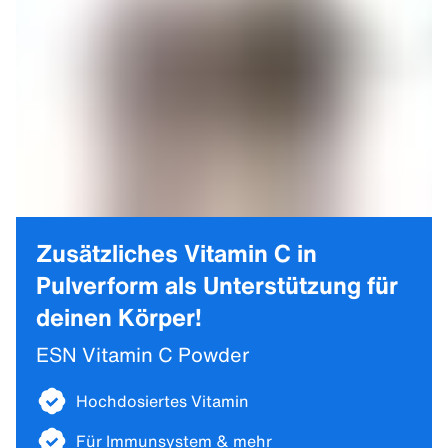
Zusätzliches Vitamin C in
Pulverform als Unterstützung für
deinen Körper!
ESN Vitamin C Powder
Hochdosiertes Vitamin
Für Immunsystem & mehr