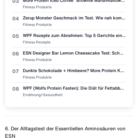
More Protein Iced Coffee "Brownie Marshmallow" im ehrlichen Test! 🧋🍫
03
Fitness Produkte
Zerup Monster Geschmack im Test. Wie nah kommt More Nutrition wirklich ran?
04
Fitness Produkte
WPF Rezepte zum Abnehmen: Top 5 Gerichte einfach nachmachen 🥩🥗
05
Fitness Rezepte
ESN Designer Bar Lemon Cheesecake Test: Schmeckt wie Zitronenkuchen?
06
Fitness Produkte
Dunkle Schokolade + Himbeere? More Protein Kaffee "Dark Chocolate Raspberry" im Test 🧋👀
07
Fitness Produkte
WPF (Wolfs Protein Fasten): Die Diät für Fettabbau & Muskel-Erhalt
08
Ernährung/Gesundheit
6. Der Alltagstest der Essentiellen Aminosäuren von
ESN