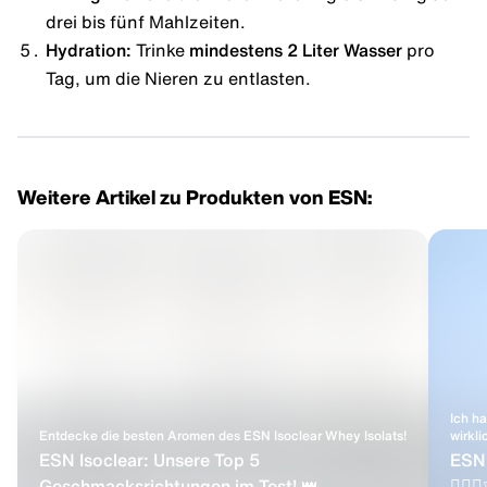
drei bis fünf Mahlzeiten.
Hydration:
Trinke
mindestens 2 Liter Wasser
pro
Tag, um die Nieren zu entlasten.
Weitere Artikel zu Produkten von ESN:
Ich ha
Entdecke die besten Aromen des ESN Isoclear Whey Isolats!
wirkli
ESN Isoclear: Unsere Top 5
ESN 
Geschmacksrichtungen im Test! 👑
🏃🏻‍♂