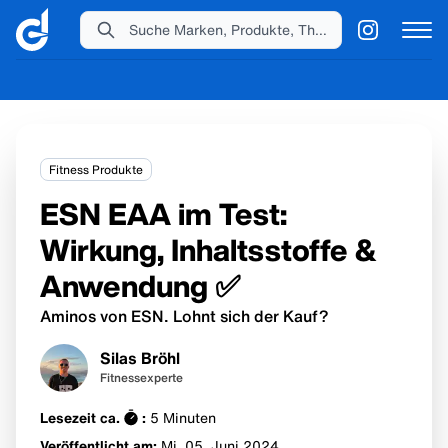
Suche Marken, Produkte, Themen...
Fitness Produkte
ESN EAA im Test:
Wirkung, Inhaltsstoffe &
Anwendung ✅
Aminos von ESN. Lohnt sich der Kauf?
Silas Bröhl
Fitnessexperte
Lesezeit ca.
:
5
Minuten
Veröffentlicht am:
Mi. 05. Juni
2024