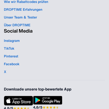
Wie wir Rabattcodes prüfen
DROPTIME Erfahrungen
Unser Team & Tester
Über DROPTIME
Social Media
Instagram
TikTok
Pinterest
Facebook
X
Downloade unsere top-bewertete App
★
★
★
★
★
★
4,6/5
★
★
★
★
★
★
4,8/5