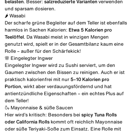
belasten
. Besser:
salzreduzierte Varianten
verwenden
und sparsam dosieren.
🌶️ Wasabi
Der scharfe grüne Begleiter auf dem Teller ist ebenfalls
harmlos in Sachen Kalorien:
Etwa 5 Kalorien pro
Teelöffel
. Da Wasabi meist in winzigen Mengen
genutzt wird, spielt er in der Gesamtbilanz kaum eine
Rolle – außer für den Schärfekick!
🌸 Eingelegter Ingwer
Eingelegter Ingwer wird zu Sushi serviert, um den
Gaumen zwischen den Bissen zu reinigen. Auch er ist
praktisch kalorienfrei mit nur
5–10 Kalorien pro
Portion
, wirkt aber verdauungsfördernd und hat
antientzündliche Eigenschaften – ein echtes Plus auf
dem Teller!
🍶 Mayonnaise & süße Saucen
Hier wird’s kritisch: Besonders bei
spicy Tuna Rolls
oder California Rolls
kommt oft reichlich Mayonnaise
oder süße Teriyaki-Soße zum Einsatz. Eine Rolle mit