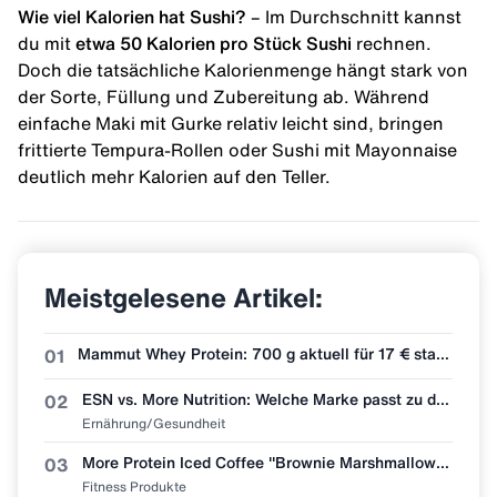
Wie viel Kalorien hat Sushi?
– Im Durchschnitt kannst
du mit
etwa 50 Kalorien pro Stück Sushi
rechnen.
Doch die tatsächliche Kalorienmenge hängt stark von
der Sorte, Füllung und Zubereitung ab. Während
einfache Maki mit Gurke relativ leicht sind, bringen
frittierte Tempura-Rollen oder Sushi mit Mayonnaise
deutlich mehr Kalorien auf den Teller.
Meistgelesene Artikel:
Mammut Whey Protein: 700 g aktuell für 17 € statt 30 €
01
ESN vs. More Nutrition: Welche Marke passt zu dir?
02
Ernährung/Gesundheit
More Protein Iced Coffee "Brownie Marshmallow" im ehrlichen Test! 🧋🍫
03
Fitness Produkte