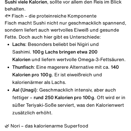
Sushi viele Kalorien
, sollte vor allem den Reis im Blick
behalten.
🐟 Fisch – die proteinreiche Komponente
Fisch macht Sushi nicht nur geschmacklich spannend,
sondern liefert auch wertvolles Eiweiß und gesunde
Fette. Doch auch hier gibt es Unterschiede:
Lachs
: Besonders beliebt bei Nigiri und
Sashimi.
100 g Lachs bringen etwa 200
Kalorien
und liefern wertvolle Omega-3-Fettsäuren.
Thunfisch
: Eine magerere Alternative mit ca.
140
Kalorien pro 100 g
. Er ist eiweißreich und
kalorienärmer als Lachs.
Aal (Unagi)
: Geschmacklich intensiv, aber auch
fettiger –
rund 250 Kalorien pro 100 g
. Oft wird er in
süßer Teriyaki-Soße serviert, was den Kalorienwert
zusätzlich erhöht.
🌿 Nori – das kalorienarme Superfood