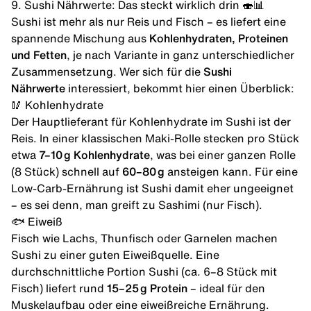
9. Sushi Nährwerte: Das steckt wirklich drin 🍣📊
Sushi ist mehr als nur Reis und Fisch – es liefert eine
spannende Mischung aus
Kohlenhydraten
,
Proteinen
und
Fetten
, je nach Variante in ganz unterschiedlicher
Zusammensetzung. Wer sich für die
Sushi
Nährwerte
interessiert, bekommt hier einen Überblick:
🥢 Kohlenhydrate
Der Hauptlieferant für Kohlenhydrate im Sushi ist der
Reis. In einer klassischen Maki-Rolle stecken pro Stück
etwa
7–10 g Kohlenhydrate
, was bei einer ganzen Rolle
(8 Stück) schnell auf
60–80 g
ansteigen kann. Für eine
Low-Carb-Ernährung ist Sushi damit eher ungeeignet
– es sei denn, man greift zu Sashimi (nur Fisch).
🐟 Eiweiß
Fisch wie Lachs,
Thunfisch
oder Garnelen machen
Sushi zu einer guten Eiweißquelle. Eine
durchschnittliche Portion Sushi (ca. 6–8 Stück mit
Fisch) liefert rund
15–25 g Protein
– ideal für den
Muskelaufbau oder eine eiweißreiche Ernährung.