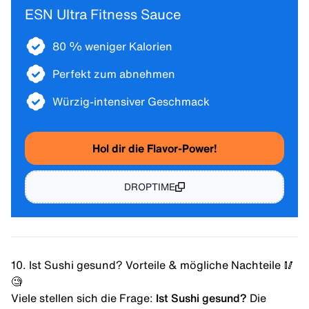
ESN Ultra Fitness Sauce
80 % weniger Kalorien
Perfekt zum abnehmen
Würzig-intensiver Geschmack
Hol dir die Flavor-Power!
DROPTIME
10. Ist Sushi gesund? Vorteile & mögliche Nachteile 🥢
🧐
Viele stellen sich die Frage:
Ist Sushi gesund?
Die