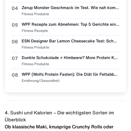
Zerup Monster Geschmack im Test. Wie nah kommt More Nutrition wirklich ran?
04
Fitness Produkte
WPF Rezepte zum Abnehmen: Top 5 Gerichte einfach nachmachen 🥩🥗
05
Fitness Rezepte
ESN Designer Bar Lemon Cheesecake Test: Schmeckt wie Zitronenkuchen?
06
Fitness Produkte
Dunkle Schokolade + Himbeere? More Protein Kaffee "Dark Chocolate Raspberry" im Test 🧋👀
07
Fitness Produkte
WPF (Wolfs Protein Fasten): Die Diät für Fettabbau & Muskel-Erhalt
08
Ernährung/Gesundheit
4. Sushi und Kalorien – Die wichtigsten Sorten im
Überblick
Ob klassische Maki, knusprige Crunchy Rolls oder