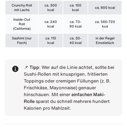
Crunchy Roll
ca. 300
ca. 100
ca. 800 kcal
mit Lachs
kcal
kcal
Inside-Out
ca. 240
ca. 70-
ca. 560-720
Roll
kcal
90 kcal
kca
(California)
Sashimi (nur
ca. 110
ca. 30-
in der Regel
Fisch)
kcal
40 kcal
Einzelstück
📌
Tipp
: Wer auf die Linie achtet, sollte bei
Sushi-Rollen mit knusprigen, frittierten
Toppings oder cremigen Füllungen (z. B.
Frischkäse, Mayonnaise) genauer
hinschauen. Mit einer
einfachen Maki-
Rolle
sparst du schnell mehrere hundert
Kalorien pro Mahlzeit.