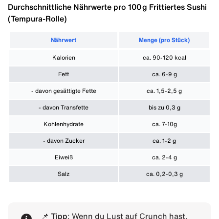
Durchschnittliche Nährwerte pro 100 g Frittiertes Sushi
(Tempura-Rolle)
Nährwert
Menge (pro Stück)
Kalorien
ca. 90-120 kcal
Fett
ca. 6-9 g
-
davon gesättigte Fette
ca. 1,5-2,5 g
-
davon Transfette
bis zu 0,3 g
Kohlenhydrate
ca. 7-10g
-
davon Zucker
ca. 1-2 g
Eiweiß
ca. 2-4 g
Salz
ca. 0,2-0,3 g
📌
Tipp
: Wenn du Lust auf Crunch hast,