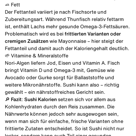
🧈 Fett
Der Fettanteil variiert je nach Fischsorte und
Zubereitungsart. Während Thunfisch relativ fettarm
ist, enthält Lachs mehr gesunde Omega-3-Fettsäuren.
Problematisch wird es bei
frittierten Varianten oder
cremigen Zusätzen
wie Mayonnaise – hier steigt der
Fettanteil und damit auch der Kaloriengehalt deutlich.
🌱 Vitamine &
Mineralstoffe
Nori-Algen liefern Jod, Eisen und Vitamin A. Fisch
bringt Vitamin D und Omega-3 mit, Gemüse wie
Avocado oder Gurke sorgt für Ballaststoffe und
weitere Mikronährstoffe. Sushi kann also – richtig
gewählt – ein nährstoffreiches Gericht sein.
🔎
Fazit
:
Sushi Kalorien
setzen sich vor allem aus
Kohlenhydraten durch den Reis zusammen. Die
Nährwerte können jedoch sehr ausgewogen sein,
wenn man sich für einfache, frische Varianten ohne
frittierte Zutaten entscheidet. So ist Sushi nicht nur
lecker, sondern kann auch Teil einer gesunden