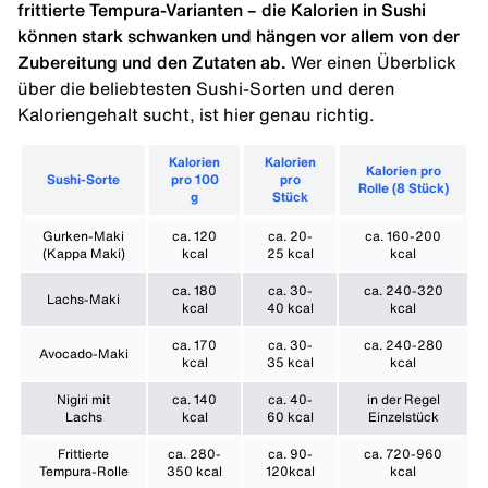
frittierte Tempura-Varianten – die Kalorien in Sushi
können stark schwanken und hängen vor allem von der
Zubereitung und den Zutaten ab.
Wer einen Überblick
über die beliebtesten Sushi-Sorten und deren
Kaloriengehalt sucht, ist hier genau richtig.
Kalorien
Kalorien
Kalorien pro
Sushi-Sorte
pro 100
pro
Rolle (8 Stück)
g
Stück
Gurken-Maki
ca. 120
ca. 20-
ca. 160-200
(Kappa Maki)
kcal
25 kcal
kcal
ca. 180
ca. 30-
ca. 240-320
Lachs-Maki
kcal
40 kcal
kcal
ca. 170
ca. 30-
ca. 240-280
Avocado-Maki
kcal
35 kcal
kcal
Nigiri mit
ca. 140
ca. 40-
in der Regel
Lachs
kcal
60 kcal
Einzelstück
Frittierte
ca. 280-
ca. 90-
ca. 720-960
Tempura-Rolle
350 kcal
120kcal
kcal